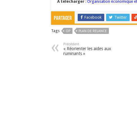
A télécharger
:
Organisation économique et
Facebook
Twitter
Partager
Tags
OP
PLAN DE RELANCE
Précédent
« Réorienter les aides aux
ruminants »