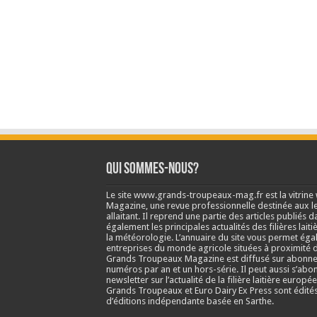
Qui sommes-nous?
Le site www.grands-troupeaux-mag.fr est la vitrin
Magazine, une revue professionnelle destinée aux lea
allaitant. Il reprend une partie des articles publié
également les principales actualités des filières laitiè
la météorologie. L’annuaire du site vous permet éga
entreprises du monde agricole situées à proximité d
Grands Troupeaux Magazine est diffusé sur abonne
numéros par an et un hors-série. Il peut aussi s’abo
newsletter sur l’actualité de la filière laitière europé
Grands Troupeaux et Euro Dairy Ex Press sont édit
d’éditions indépendante basée en Sarthe.