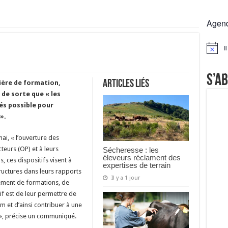
rs réclament des expertises de terrain
Agen
rus
Lactalis
I
Notice
a collecte laitière
S’a
Articles liés
ère de formation,
 de sorte que « les
és possible pour
».
mai, « l’ouverture des
eurs (OP) et à leurs
Sécheresse : les
éleveurs réclament des
, ces dispositifs visent à
expertises de terrain
ructures dans leurs rapports
Il y a 1 jour
ncement de formations, de
tif est de leur permettre de
m et d’ainsi contribuer à une
 », précise un communiqué.