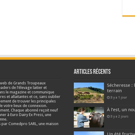
Articles récents
e web de Grands Troupeaux
Sécheresse : 
ders de l’élevage laitier et
terrain
s dans le magazine et communique
res et allaitantes et ce, sans oublier
Il y a 1 jour
lement de trouver les principales
e votre lieux de connexion.
À l’est, un no
ment. Chaque abonné reçoit neuf
nner à Euro Dairy Ex Press, une
Il y a 2 jours
enne.
és par Comedpro SARL, une maison
Un été fructu