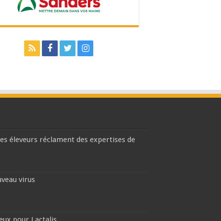
les éleveurs réclament des expertises de
uveau virus
eux pour Lactalis