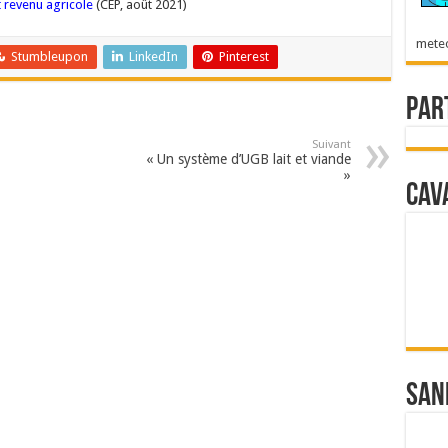
 revenu agricole
(CEP, août 2021)
mete
Stumbleupon
LinkedIn
Pinterest
Par
Suivant
« Un système d’UGB lait et viande
»
Cav
San