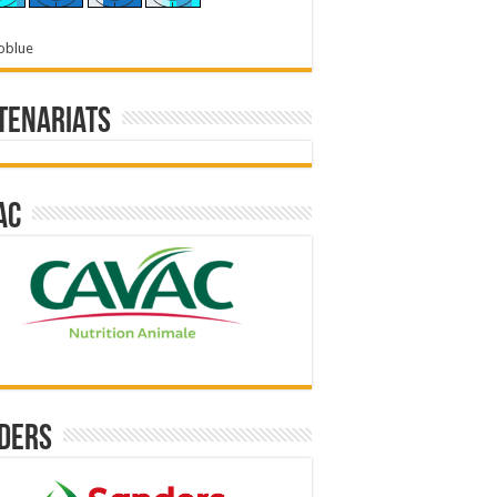
oblue
tenariats
ac
ders