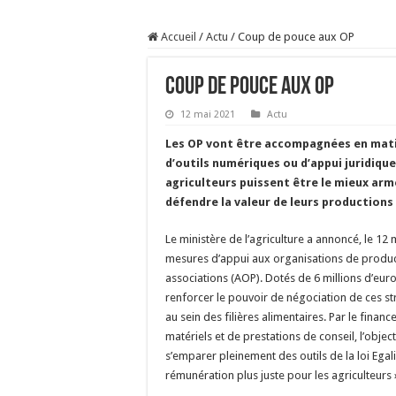
Sécheresse : les éleveu
Accueil
/
Actu
/
Coup de pouce aux OP
À l’est, un nouveau vi
Un été fructueux pour 
Coup de pouce aux OP
Les canicules freinent l
12 mai 2021
Actu
Les OP vont être accompagnées en mati
d’outils numériques ou d’appui juridique
agriculteurs puissent être le mieux arm
défendre la valeur de leurs productions 
Le ministère de l’agriculture a annoncé, le 12 
mesures d’appui aux organisations de product
associations (AOP). Dotés de 6 millions d’euros
renforcer le pouvoir de négociation de ces st
au sein des filières alimentaires. Par le fina
matériels et de prestations de conseil, l’objec
s’emparer pleinement des outils de la loi Egali
rémunération plus juste pour les agriculteurs