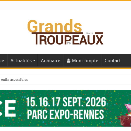
ue
Actualités
Annuaire
Mon compte
Contact
enfin accessibles
e du Big Data ?
er numéro de 2025
 110
 la santé de vos veaux !
 91