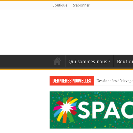
Boutique
S’abonner
Qui sommes-nous ?
Boutiq
Dernières nouvelles
Des données d’élevage 
Qui est à l’avant-gard
Au sommaire du premi
Au sommaire de GTM
Aidez-nous à améliorer
Au sommaire de GTM