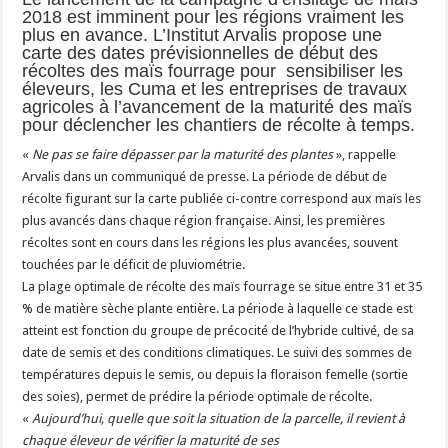
2018 est imminent pour les régions vraiment les
Les canicules freinent la collecte laitière
plus en avance. L’Institut Arvalis propose une
carte des dates prévisionnelles de début des
récoltes des maïs fourrage pour sensibiliser les
éleveurs, les Cuma et les entreprises de travaux
agricoles à l’avancement de la maturité des maïs
pour déclencher les chantiers de récolte à temps.
«
Ne pas se faire dépasser par la maturité des plantes
», rappelle
Arvalis dans un communiqué de presse. La période de début de
récolte figurant sur la carte publiée ci-contre correspond aux maïs les
plus avancés dans chaque région française. Ainsi, les premières
récoltes sont en cours dans les régions les plus avancées, souvent
touchées par le déficit de pluviométrie.
La plage optimale de récolte des maïs fourrage se situe entre 31 et 35
% de matière sèche plante entière. La période à laquelle ce stade est
atteint est fonction du groupe de précocité de l’hybride cultivé, de sa
date de semis et des conditions climatiques. Le suivi des sommes de
températures depuis le semis, ou depuis la floraison femelle (sortie
des soies), permet de prédire la période optimale de récolte.
«
Aujourd’hui, quelle que soit la situation de la parcelle, il revient à
chaque éleveur de vérifier la maturité de ses