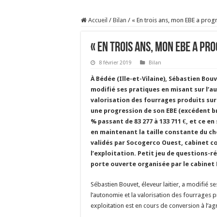
Prix du lait européen :
Accueil
/
Bilan
/
« En trois ans, mon EBE a prog
Sécheresse : les éleveu
À l’est, un nouveau vi
« En trois ans, mon EBE a pr
Un été fructueux pour 
8 février 2019
Bilan
À Bédée (Ille-et-Vilaine), Sébastien Bouve
modifié ses pratiques en misant sur l’a
valorisation des fourrages produits sur l
une progression de son EBE (excédent br
% passant de 83 277 à 133 711 €, et ce e
en maintenant la taille constante du ch
validés par Socogerco Ouest, cabinet 
l’exploitation. Petit jeu de questions-r
porte ouverte organisée par le cabinet
Sébastien Bouvet, éleveur laitier, a modifié s
l’autonomie et la valorisation des fourrages p
exploitation est en cours de conversion à l’ag