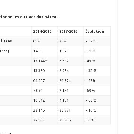
ationnelles du Gaec du Château
2014-2015
2017-2018
Évolution
 litres
69 €
33 €
– 52 %
tres)
146 €
105 €
– 28 %
13 144 €
6 637
-49 %
13 350
8 954
– 33 %
64 557
26 974
– 58%
7 096
2 181
-69 %
10 512
4 191
– 60 %
22 145
25 771
– 16 %
27 963
29 765
+ 6 %