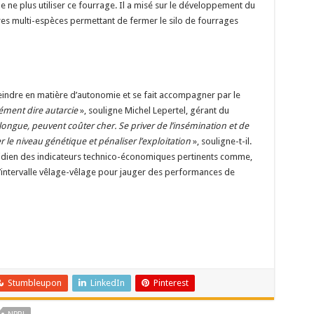
e ne plus utiliser ce fourrage. Il a misé sur le développement du
es multi-espèces permettant de fermer le silo de fourrages
tteindre en matière d’autonomie et se fait accompagner par le
ément dire autarcie
», souligne Michel Lepertel, gérant du
 longue, peuvent coûter cher. Se priver de l’insémination et de
 le niveau génétique et pénaliser l’exploitation
», souligne-t-il.
otidien des indicateurs technico-économiques pertinents comme,
l’intervalle vêlage-vêlage pour jauger des performances de
Stumbleupon
LinkedIn
Pinterest