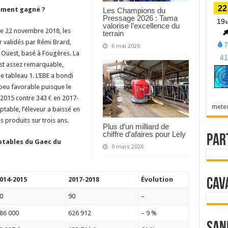
lement gagné ?
Les Champions du
Pressage 2026 : Tama
valorise l’excellence du
le 22 novembre 2018, les
terrain
r validés par Rémi Brard,
6 mai 2026
 Ouest, basé à Fougères. La
est assez remarquable,
e tableau 1. L’EBE a bondi
peu favorable puisque le
4-2015 contre 343 € en 2017-
mete
ptable, l’éleveur a baissé en
 produits sur trois ans.
Plus d’un milliard de
chiffre d’afaires pour Lely
Par
ptables du Gaec du
9 mars 2026
014-2015
2017-2018
Évolution
Cav
0
90
–
86 000
626 912
– 9 %