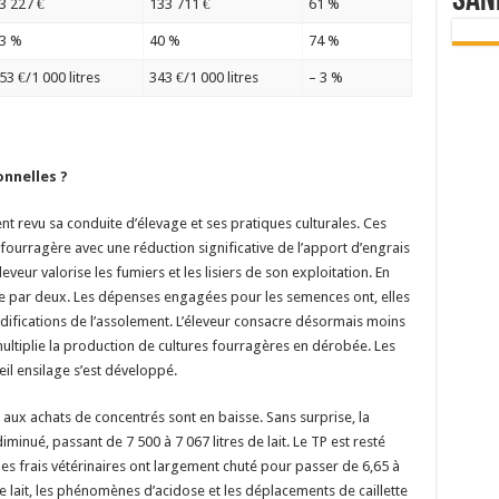
San
3 227 €
133 711 €
61 %
3 %
40 %
74 %
53 €/1 000 litres
343 €/1 000 litres
– 3 %
nnelles ?
t revu sa conduite d’élevage et ses pratiques culturales. Ces
ourragère avec une réduction significative de l’apport d’engrais
eveur valorise les fumiers et les lisiers de son exploitation. En
isée par deux. Les dépenses engagées pour les
semences ont, elles
difications de l’assolement. L’éleveur consacre désormais moins
multiplie la production de cultures fourragères en dérobée. Les
eil ensilage s’est développé.
aux achats de concentrés sont en baisse. Sans surprise, la
nué, passant de 7 500 à 7 067 litres de lait. Le TP est resté
 les frais vétérinaires ont largement chuté pour passer de 6,65 à
 de lait, les phénomènes d’acidose et les déplacements de caillette