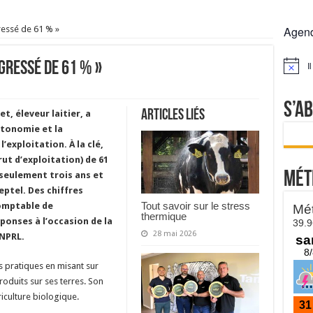
 la France résiste mieux
ressé de 61 % »
Agen
rs réclament des expertises de terrain
rus
ogressé de 61 % »
I
Notice
Lactalis
S’a
Articles liés
t, éleveur laitier, a
utonomie et la
’exploitation. À la clé,
ut d’exploitation) de 61
Mét
n seulement trois ans et
eptel. Des chiffres
Tout savoir sur le stress
comptable de
thermique
éponses à l’occasion de la
28 mai 2026
 NPRL.
es pratiques en misant sur
roduits sur ses terres. Son
riculture biologique.