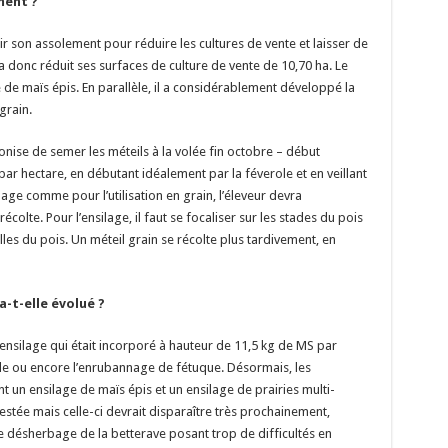
ment ?
r son assolement pour réduire les cultures de vente et laisser de
 a donc réduit ses surfaces de culture de vente de 10,70 ha. Le
e de maïs épis. En parallèle, il a considérablement développé la
grain.
conise de semer les méteils à la volée fin octobre – début
r hectare, en débutant idéalement par la féverole et en veillant
ilage comme pour l’utilisation en grain, l’éleveur devra
colte. Pour l’ensilage, il faut se focaliser sur les stades du pois
lles du pois. Un méteil grain se récolte plus tardivement, en
a-t-elle évolué ?
 ensilage qui était incorporé à hauteur de 11,5 kg de MS par
aille ou encore l’enrubannage de fétuque. Désormais, les
 un ensilage de maïs épis et un ensilage de prairies multi-
stée mais celle-ci devrait disparaître très prochainement,
Le désherbage de la betterave posant trop de difficultés en