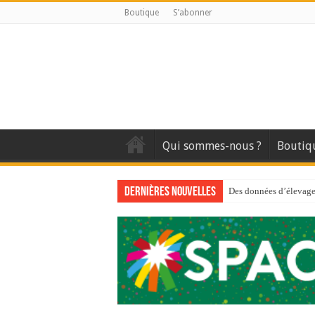
Boutique
S’abonner
Qui sommes-nous ?
Boutiq
Dernières nouvelles
Des données d’élevage 
Qui est à l’avant-gard
Au sommaire du premi
Au sommaire de GTM
Aidez-nous à améliorer
Au sommaire de GTM