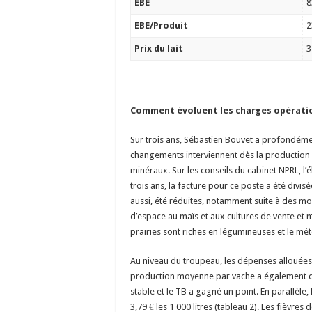
EBE
8
EBE/Produit
2
Prix du lait
3
Comment évoluent les charges opératio
Sur trois ans, Sébastien Bouvet a profondémen
changements interviennent dès la production f
minéraux. Sur les conseils du cabinet NPRL, l’él
trois ans, la facture pour ce poste a été div
aussi, été réduites, notamment suite à des mo
d’espace au maïs et aux cultures de vente et 
prairies sont riches en légumineuses et le mét
Au niveau du troupeau, les dépenses allouées 
production moyenne par vache a également dimi
stable et le TB a gagné un point. En parallèle,
3,79
€
les 1 000 litres (tableau 2). Les fièvres