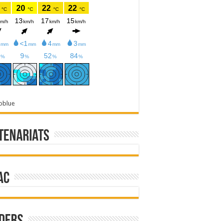
oblue
tenariats
ac