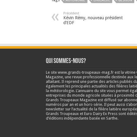
AUTONOMIE
EFFICACITÉ
GESTION
Précédent
Kévin Rémy, nouveau président
d’EDF
Qui sommes-nous?
Le site www.grands-troupeaux-mag.fr est la vitrin
Magazine, une revue professionnelle destinée aux lea
allaitant. Il reprend une partie des articles publié
également les principales actualités des filières laitiè
la météorologie. L’annuaire du site vous permet éga
entreprises du monde agricole situées à proximité d
Grands Troupeaux Magazine est diffusé sur abonne
numéros par an et un hors-série. Il peut aussi s’abo
newsletter sur l’actualité de la filière laitière europé
Grands Troupeaux et Euro Dairy Ex Press sont édit
d’éditions indépendante basée en Sarthe.