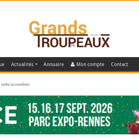
ue
Actualités
Annuaire
Mon compte
Contact
enfin accessibles
e du Big Data ?
er numéro de 2025
 110
 la santé de vos veaux !
 91