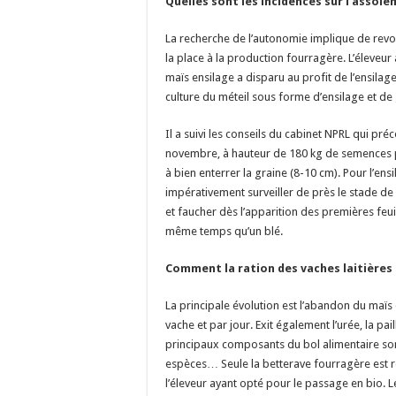
Quelles sont les incidences sur l’assole
La recherche de l’autonomie implique de revoi
la place à la production fourragère. L’éleveur
maïs ensilage a disparu au profit de l’ensilag
culture du méteil sous forme d’ensilage et de 
Il a suivi les conseils du cabinet NPRL qui pré
novembre, à hauteur de 180 kg de semences pa
à bien enterrer la graine (8-10 cm). Pour l’ens
impérativement surveiller de près le stade de ré
et faucher dès l’apparition des premières feui
même temps qu’un blé.
Comment la ration des vaches laitières 
La principale évolution est l’abandon du maïs
vache et par jour. Exit également l’urée, la p
principaux composants du bol alimentaire sont
espèces… Seule la betterave fourragère est re
l’éleveur ayant opté pour le passage en bio. 