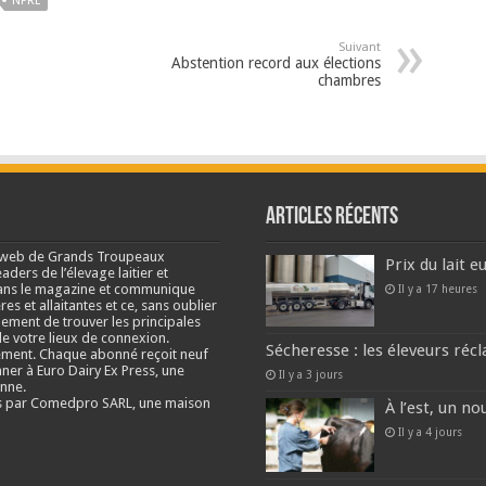
NPRL
Suivant
Abstention record aux élections
chambres
Articles récents
e web de Grands Troupeaux
Prix du lait 
ders de l’élevage laitier et
s dans le magazine et communique
Il y a 17 heures
res et allaitantes et ce, sans oublier
lement de trouver les principales
e votre lieux de connexion.
Sécheresse : les éleveurs réc
ment. Chaque abonné reçoit neuf
nner à Euro Dairy Ex Press, une
Il y a 3 jours
enne.
és par Comedpro SARL, une maison
À l’est, un no
Il y a 4 jours