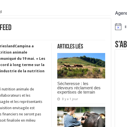
rs réclament des expertises de terrain
ed
Agen
rus
Lactalis
ifeed
I
Notice
a collecte laitière
S’a
Articles liés
FrieslandCampina a
trition animale
mmuniqué du 19 mai.
« Les
cord à long terme sur la
industrie de la nutrition
Sécheresse : les
éleveurs réclament des
té nutrition animale de
expertises de terrain
llaborateurs et les
Il y a 1 jour
isagée et les représentants
quisition envisagée est
s financiers ne seront pas
oit finalisée en milieu