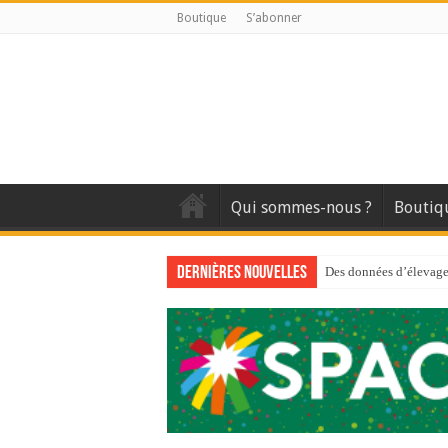
Boutique
S’abonner
Qui sommes-nous ?
Boutiq
Dernières nouvelles
Des données d’élevage 
Qui est à l’avant-gard
Au sommaire du premi
Au sommaire de GTM
Aidez-nous à améliorer
Au sommaire de GTM