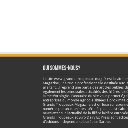
Qui sommes-nous?
Le site www.grands-troupeaux-mag.fr est la vitrin
Magazine, une revue professionnelle destinée aux lea
allaitant. Il reprend une partie des articles publié
également les principales actualités des filières laitiè
la météorologie. L’annuaire du site vous permet éga
entreprises du monde agricole situées à proximité d
Grands Troupeaux Magazine est diffusé sur abonne
numéros par an et un hors-série. Il peut aussi s’abo
newsletter sur l’actualité de la filière laitière europé
Grands Troupeaux et Euro Dairy Ex Press sont édit
d’éditions indépendante basée en Sarthe.