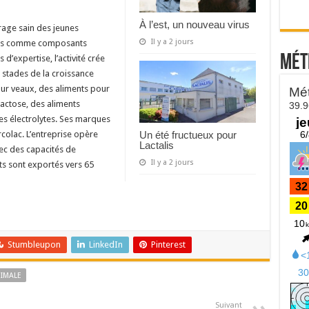
À l’est, un nouveau virus
rage sain des jeunes
Il y a 2 jours
iers comme composants
Mét
d’expertise, l’activité crée
stades de la croissance
our veaux, des aliments pour
lactose, des aliments
des électrolytes. Ses marques
rcolac. L’entreprise opère
Un été fructueux pour
Lactalis
ec des capacités de
Il y a 2 jours
ts sont exportés vers 65
Stumbleupon
LinkedIn
Pinterest
NIMALE
Suivant