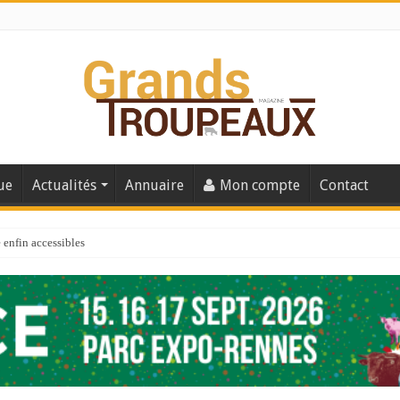
ue
Actualités
Annuaire
Mon compte
Contact
enfin accessibles
e du Big Data ?
er numéro de 2025
 110
 la santé de vos veaux !
 91