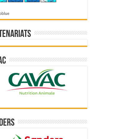
oblue
tenariats
ac
ders