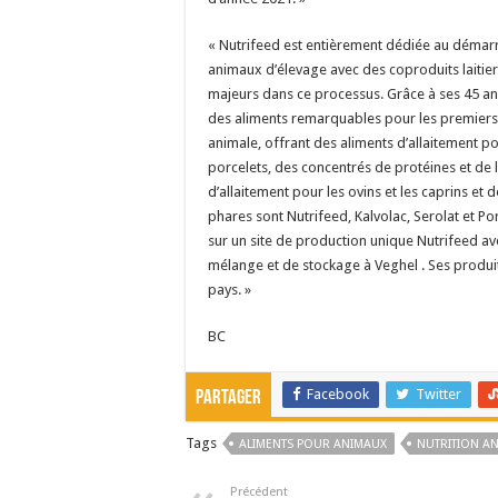
« Nutrifeed est entièrement dédiée au démar
animaux d’élevage avec des coproduits lait
majeurs dans ce processus. Grâce à ses 45 ans 
des aliments remarquables pour les premiers 
animale, offrant des aliments d’allaitement p
porcelets, des concentrés de protéines et de 
d’allaitement pour les ovins et les caprins et 
phares sont Nutrifeed, Kalvolac, Serolat et Po
sur un site de production unique Nutrifeed av
mélange et de stockage à Veghel . Ses produi
pays. »
BC
Facebook
Twitter
Partager
Tags
ALIMENTS POUR ANIMAUX
NUTRITION A
Précédent