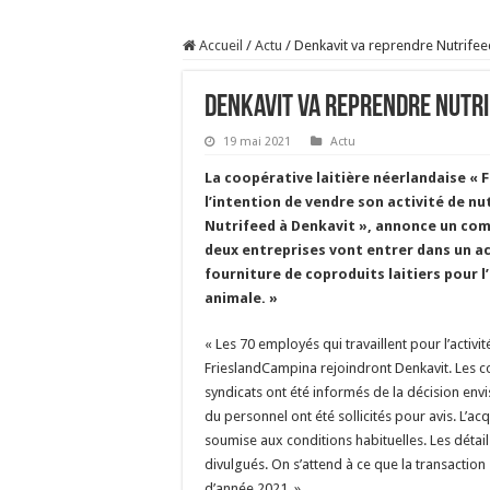
Sécheresse : les éleveu
Accueil
/
Actu
/
Denkavit va reprendre Nutrife
À l’est, un nouveau vi
Un été fructueux pour 
Denkavit va reprendre Nutr
Les canicules freinent l
19 mai 2021
Actu
La coopérative laitière néerlandaise « 
l’intention de vendre son activité de nu
Nutrifeed à Denkavit », annonce un co
deux entreprises vont entrer dans un ac
fourniture de coproduits laitiers pour l’
animale. »
« Les 70 employés qui travaillent pour l’activi
FrieslandCampina rejoindront Denkavit. Les co
syndicats ont été informés de la décision env
du personnel ont été sollicités pour avis. L’ac
soumise aux conditions habituelles. Les détail
divulgués. On s’attend à ce que la transaction s
d’année 2021. »