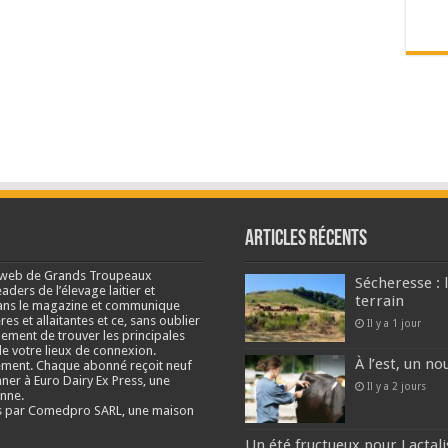
Articles récents
e web de Grands Troupeaux
Sécheresse : 
ders de l’élevage laitier et
terrain
s dans le magazine et communique
res et allaitantes et ce, sans oublier
Il y a 1 jour
lement de trouver les principales
e votre lieux de connexion.
À l’est, un no
ment. Chaque abonné reçoit neuf
nner à Euro Dairy Ex Press, une
Il y a 2 jours
enne.
és par Comedpro SARL, une maison
Un été fructueux pour Lactali