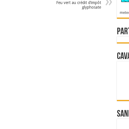
Feu vert au crédit d’impôt
glyphosate
mete
Par
Cav
San