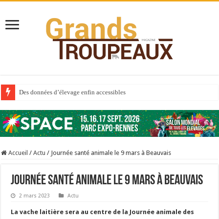
Des données d’élevage enfin accessibles
Qui est à l’avant-garde du Big Data ?
Au sommaire du premier numéro de 2025
Au sommaire de GTM 110
Accueil
/
Actu
/
Journée santé animale le 9 mars à Beauvais
Aidez-nous à améliorer la santé de vos veaux !
Au sommaire de GTM 91
Journée santé animale le 9 mars à Beauvais
Prix du lait européen : la France résiste mieux
2 mars 2023
Actu
Sécheresse : les éleveurs réclament des expertises de terrain
La vache laitière sera au centre de la Journée animale des
À l’est, un nouveau virus