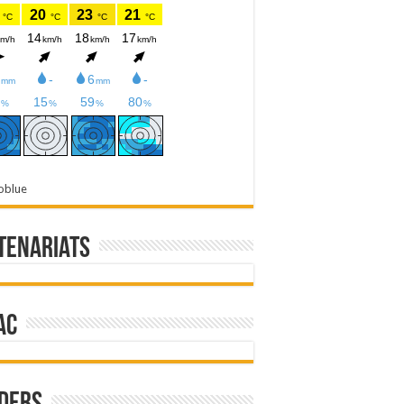
oblue
tenariats
ac