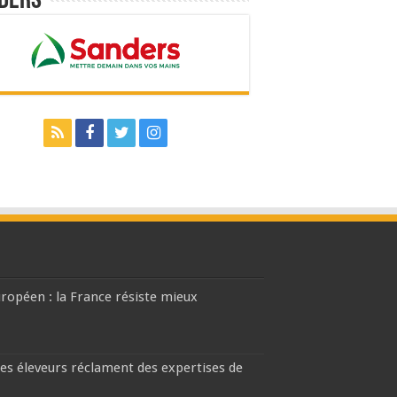
ders
européen : la France résiste mieux
les éleveurs réclament des expertises de