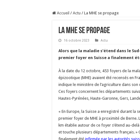
Prix du lait européen :
Accueil
/
Actu
/
La MHE se propage
Sécheresse : les éleveu
À l’est, un nouveau vi
La MHE se propage
Un été fructueux pour 
16 octobre 2023
Actu
Alors que la maladie s’étend dans le Sud
premier foyer en Suisse a finalement ét
À la date du 12 octobre, 453 foyers de la ma
épizootique (MHE) avaient été recensés en Fr
indique le ministère de l’agriculture dans son 
Ces foyers concernent les départements suiva
Hautes-Pyrénées, Haute-Garonne, Gers, Landes
« En Europe, la Suisse a enregistré durant la
premier foyer de MHE à proximité de Berne. 
km établie autour de ce foyer s’étend au-delà 
et touche plusieurs départements français. » 
finalement été
infirmée par les autorités suis