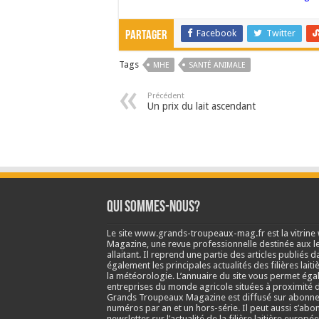
Facebook
Twitter
Partager
Tags
MHE
SANTÉ ANIMALE
Précédent
Un prix du lait ascendant
Qui sommes-nous?
Le site www.grands-troupeaux-mag.fr est la vitrin
Magazine, une revue professionnelle destinée aux lea
allaitant. Il reprend une partie des articles publié
également les principales actualités des filières laitiè
la météorologie. L’annuaire du site vous permet éga
entreprises du monde agricole situées à proximité d
Grands Troupeaux Magazine est diffusé sur abonne
numéros par an et un hors-série. Il peut aussi s’abo
newsletter sur l’actualité de la filière laitière europé