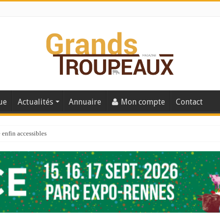
ue
Actualités
Annuaire
Mon compte
Contact
enfin accessibles
e du Big Data ?
er numéro de 2025
 110
 la santé de vos veaux !
 91