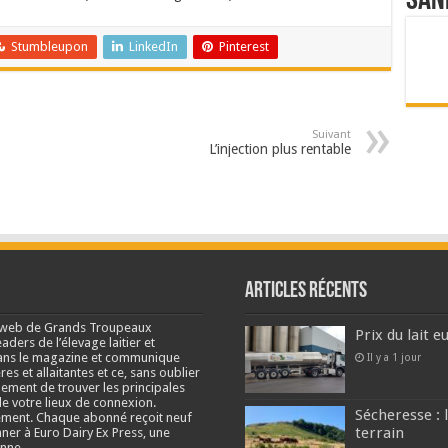
San
Stumbleupon
LinkedIn
Pinterest
Suivant
L’injection plus rentable
Articles récents
e web de Grands Troupeaux
Prix du lait 
ders de l’élevage laitier et
s dans le magazine et communique
Il y a 1 jour
res et allaitantes et ce, sans oublier
lement de trouver les principales
e votre lieux de connexion.
Sécheresse : 
ment. Chaque abonné reçoit neuf
terrain
nner à Euro Dairy Ex Press, une
enne.