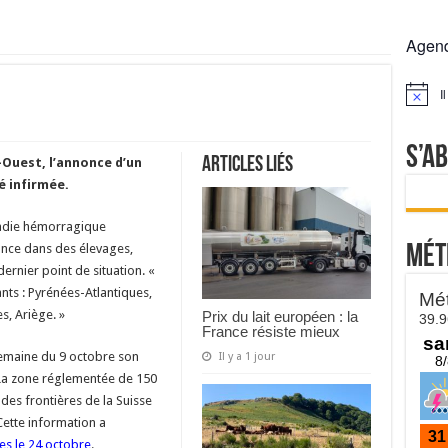
 la France résiste mieux
Agen
rs réclament des expertises de terrain
rus
I
Notice
Lactalis
S’a
Articles liés
-Ouest, l’annonce d’un
é infirmée.
ladie hémorragique
ance dans des élevages,
Mét
dernier point de situation. «
nts : Pyrénées-Atlantiques,
, Ariège. »
Prix du lait européen : la
France résiste mieux
 semaine du 9 octobre son
Il y a 1 jour
La zone réglementée de 150
des frontières de la Suisse
Cette information a
ses le 24 octobre
.