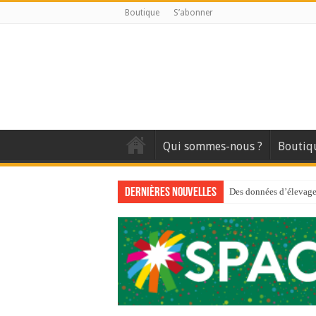
Boutique
S’abonner
Qui sommes-nous ?
Boutiq
Dernières nouvelles
Des données d’élevage 
Qui est à l’avant-gard
Au sommaire du premi
Au sommaire de GTM
Aidez-nous à améliorer
Au sommaire de GTM