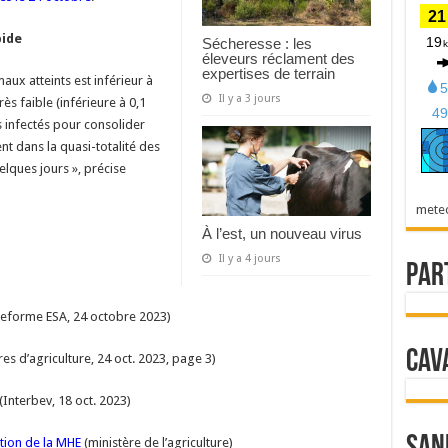
pide
Sécheresse : les
éleveurs réclament des
expertises de terrain
aux atteints est inférieur à
Il y a 3 jours
rès faible (inférieure à 0,1
 infectés pour consolider
t dans la quasi-totalité des
lques jours », précise
mete
À l’est, un nouveau virus
Il y a 4 jours
Par
teforme ESA, 24 octobre 2023)
Cav
s d’agriculture, 24 oct. 2023, page 3)
(Interbev, 18 oct. 2023)
stion de la MHE
(ministère de l’agriculture)