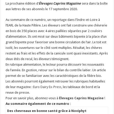
La prochaine édition d’
É​levages Caprins Magazine
sera dans la boîte
Un été fructueux pour Lactalis
aux lettres de ses abonnés le 17 septembre 2020.
Au sommaire de ce numéro, un reportage dans l’Indre-et-Loire à
l’EARL de la Haute Piltère. Les éleveurs ont fait construire une chèvrerie
en bois de 350 places avec 4 aires paillées séparées par 2 couloirs
d’alimentation. Ils ont misé sur deux bâtiments bipente à la place d’un
grand bipente pour favoriser une bonne circulation de l’air. Le toit est
isolé, les ouvertures sur le côté sont multiples. Résultat, les chèvres
restent au frais et les effets de la canicule sont quasi inexistants. Après
deux étés de recul, les éleveurs témoignent.
En rubrique alimentation, le lecteur pourra découvrir les nouveautés
de l’année. En gestion, retour sur le bilan du contrôle laitier. Un article
permet de se familiariser avec les caractéristiques de la filière bio.
Les abonnés pourront également retrouver les rubriques habituelles
de leur magazine :
Euro Dairy Ex-Press
, les tableaux de bord et la
revue de presse.
Pour en savoir plus, abonnez-vous à
Élevages Caprins Magazine
!
Au sommaire également de ce numéro :
Des chevreaux en bonne santé grâce à Noviphyt