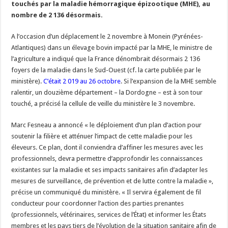
touchés par la maladie hémorragique épizootique (MHE), au
Un été fructueux pour Lactalis
nombre de 2 136 désormais.
A l’occasion d’un déplacement le 2 novembre à Monein (Pyrénées-
Atlantiques) dans un élevage bovin impacté par la MHE, le ministre de
l’agriculture a indiqué que la France dénombrait désormais 2 136
foyers de la maladie dans le Sud-Ouest (cf. la carte publiée par le
ministère).
C’était 2 019 au 26 octobre
. Si l’expansion de la MHE semble
ralentir, un douzième département – la Dordogne – est à son tour
touché, a précisé la cellule de veille du ministère le 3 novembre.
Marc Fesneau a annoncé « le déploiement d’un plan d’action pour
soutenir la filière et atténuer l’impact de cette maladie pour les
éleveurs. Ce plan, dont il conviendra d’affiner les mesures avec les
professionnels, devra permettre d’approfondir les connaissances
existantes sur la maladie et ses impacts sanitaires afin d’adapter les
mesures de surveillance, de prévention et de lutte contre la maladie »,
précise un communiqué du ministère. « Il servira également de fil
conducteur pour coordonner l’action des parties prenantes
(professionnels, vétérinaires, services de l’État) et informer les États
membres et les pays tiers de l’évolution de la situation sanitaire afin de