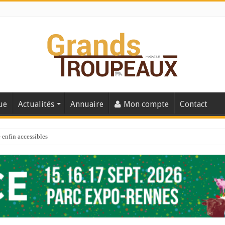
ue
Actualités
Annuaire
Mon compte
Contact
enfin accessibles
e du Big Data ?
er numéro de 2025
 110
 la santé de vos veaux !
 91