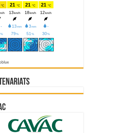
oblue
tenariats
ac