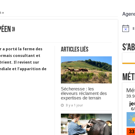
rs réclament des expertises de terrain
n »
Agen
rus
Lactalis
péen »
I
Notice
a collecte laitière
S’a
Articles liés
r a porté la ferme des
sormais consultant et
rient. Il revient sur
ndiale et l’apparition de
Mét
Sécheresse : les
éleveurs réclament des
expertises de terrain
Il y a 1 jour