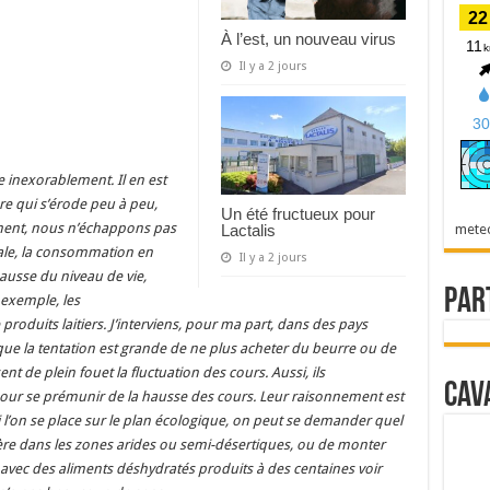
À l’est, un nouveau virus
Il y a 2 jours
ue
inexorablement
. Il en est
re qui s’érode peu à peu,
Un été fructueux pour
ment, nous n’échappons pas
Lactalis
mete
iale, la consommation en
Il y a 2 jours
 hausse du niveau de vie,
Par
 exemple, les
oduits laitiers. J’interviens, pour ma part, dans des pays
que la tentation est grande de ne plus acheter du beurre ou de
t de plein fouet la fluctuation des cours. Aussi, ils
Cav
pour se prémunir de la hausse des cours. Leur raisonnement est
, si l’on se place sur le plan écologique, on peut se demander quel
tière dans les zones arides ou semi-désertiques, ou de monter
avec des aliments déshydratés produits à des centaines voir