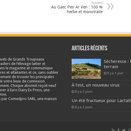
Suivant
Au Gaec Pen Ar Ven : 100 %
herbe et monotraite
Articles récents
e web de Grands Troupeaux
Sécheresse : 
ders de l’élevage laitier et
terrain
s dans le magazine et communique
res et allaitantes et ce, sans oublier
Il y a 1 jour
lement de trouver les principales
e votre lieux de connexion.
À l’est, un nouveau virus
ment. Chaque abonné reçoit neuf
nner à Euro Dairy Ex Press, une
Il y a 2 jours
enne.
és par Comedpro SARL, une maison
Un été fructueux pour Lactali
Il y a 2 jours