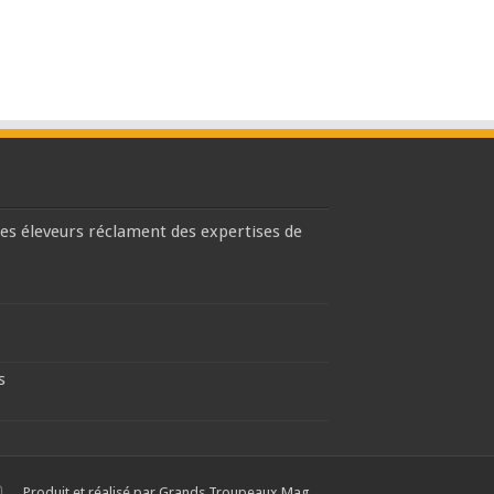
les éleveurs réclament des expertises de
s
Produit et réalisé par Grands Troupeaux Mag