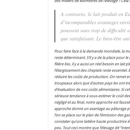
des milliers de kilomètres de l’élevage ? Cel
A contrario, le lait produit en 
d’incomparables
avantages envi
poussent sans trop de difficulté
que satisfaisant. Le bien-être an
Pour faire face à la demande mondiale, la maî
reste déterminant. S’il y a de la place pour le l
filière bio, il y a aussi un réel besoin en lait 
l’élargissement des cheptels reste essentiel.
réduire les coûts de production. On remet e
troupeaux alors que d’autres pays les ont i
d’évaluation de nos coûts alimentaires. Si ce
sérieuse tendance à sous-estimer le coût des fou
négligé et au final, notre approche est fauss
approche donne un avantage au pâturage pou
l’on se place sur le plan de l’émission des 
constater qu’une laitière haute productrice 
peu. Tout ceci montre que l’élevage dit “inte