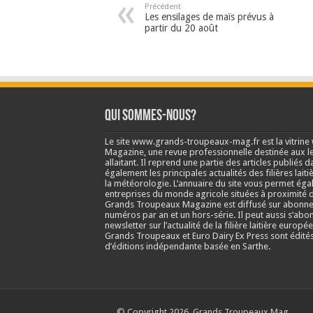
Précédent
Les ensilages de maïs prévus à
partir du 20 août
Qui sommes-nous?
Le site www.grands-troupeaux-mag.fr est la vitrin
Magazine, une revue professionnelle destinée aux lea
allaitant. Il reprend une partie des articles publié
également les principales actualités des filières laitiè
la météorologie. L’annuaire du site vous permet éga
entreprises du monde agricole situées à proximité d
Grands Troupeaux Magazine est diffusé sur abonne
numéros par an et un hors-série. Il peut aussi s’abo
newsletter sur l’actualité de la filière laitière europé
Grands Troupeaux et Euro Dairy Ex Press sont édit
d’éditions indépendante basée en Sarthe.
© Copyright 2026, Grands Troupeaux Mag