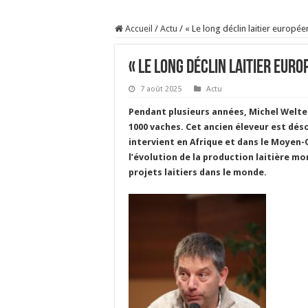
Sécheresse : les éleveu
Accueil
/
Actu
/
« Le long déclin laitier europée
À l’est, un nouveau vi
Un été fructueux pour 
« Le long déclin laitier euro
Les canicules freinent l
7 août 2025
Actu
Pendant plusieurs années, Michel Welte
1000 vaches. Cet ancien éleveur est dé
intervient en Afrique et dans le Moyen-O
l’évolution de la production laitière mo
projets laitiers dans le monde.