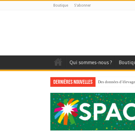
Boutique
S’abonner
Qui sommes-nous ?
Boutiq
Dernières nouvelles
Des données d’élevage 
Qui est à l’avant-gard
Au sommaire du premi
Au sommaire de GTM
Aidez-nous à améliorer
Au sommaire de GTM