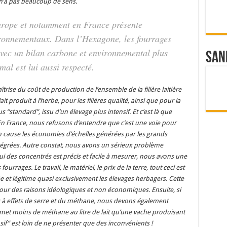
a n’a pas beaucoup de sens.
Europe et notamment en France présente
ronnementaux
.
Dans l’Hexagone, les fourrages
 avec un bilan carbone et environnemental plus
San
imal est lui aussi respecté.
trise du coût de production de l’ensemble de la filière laitière
ait produit à l’herbe, pour les filières qualité, ainsi que pour la
plus “standard”, issu d’un élevage plus intensif. Et c’est là que
 En France, nous refusons d’entendre que c’est une voie pour
n cause les économies d’échelles générées par les grands
ntégrées. Autre constat, nous avons un sérieux problème
lui des concentrés est précis et facile à mesurer, nous avons une
rrages. Le travail, le matériel, le prix de la terre, tout ceci est
ée et légitime quasi exclusivement les élevages herbagers. Cette
r des raisons idéologiques et non économiques. Ensuite, si
gaz à effets de serre et du méthane, nous devons également
émet moins de méthane au litre de lait qu’une vache produisant
nsif” est loin de ne présenter que des inconvénients !