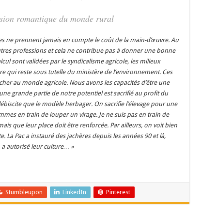
vision romantique du monde rural
s ne prennent jamais en compte le coût de la main-d’œuvre. Au
autres professions et cela ne contribue pas à donner une bonne
cul sont validées par le syndicalisme agricole, les milieux
ure qui reste sous tutelle du ministère de l’environnement. Ces
 cher au monde agricole. Nous avons les capacités d’être une
une grande partie de notre potentiel est sacrifié au profit du
lébiscite que le modèle herbager. On sacrifie l’élevage pour une
es en train de louper un virage. Je ne suis pas en train de
is que leur place doit être renforcée. Par ailleurs, on voit bien
te. La Pac a instauré des jachères depuis les années 90 et là,
 a autorisé leur culture… »
Stumbleupon
LinkedIn
Pinterest