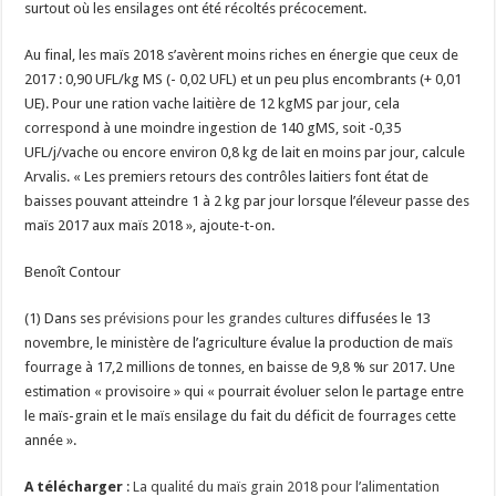
surtout où les ensilages ont été récoltés précocement.
Au final, les maïs 2018 s’avèrent moins riches en énergie que ceux de
2017 : 0,90 UFL/kg MS (- 0,02 UFL) et un peu plus encombrants (+ 0,01
UE). Pour une ration vache laitière de 12 kgMS par jour, cela
correspond à une moindre ingestion de 140 gMS, soit -0,35
UFL/j/vache ou encore environ 0,8 kg de lait en moins par jour, calcule
Arvalis. « Les premiers retours des contrôles laitiers font état de
baisses pouvant atteindre 1 à 2 kg par jour lorsque l’éleveur passe des
maïs 2017 aux maïs 2018 », ajoute-t-on.
Benoît Contour
(1) Dans ses
prévisions pour les grandes cultures
diffusées le 13
novembre, le ministère de l’agriculture évalue la production de maïs
fourrage à 17,2 millions de tonnes, en baisse de 9,8 % sur 2017. Une
estimation « provisoire » qui « pourrait évoluer selon le partage entre
le maïs-grain et le maïs ensilage du fait du déficit de fourrages cette
année ».
A télécharger
:
La qualité du maïs grain 2018 pour l’alimentation