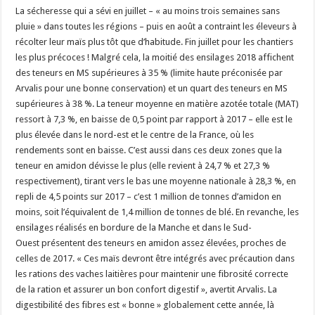
La sécheresse qui a sévi en juillet – « au moins trois semaines sans
pluie » dans toutes les régions – puis en août a contraint les éleveurs à
récolter leur maïs plus tôt que d’habitude. Fin juillet pour les chantiers
les plus précoces ! Malgré cela, la moitié des ensilages 2018 affichent
des teneurs en MS supérieures à 35 % (limite haute préconisée par
Arvalis pour une bonne conservation) et un quart des teneurs en MS
supérieures à 38 %. La teneur moyenne en matière azotée totale (MAT)
ressort à 7,3 %, en baisse de 0,5 point par rapport à 2017 – elle est le
plus élevée dans le nord-est et le centre de la France, où les
rendements sont en baisse. C’est aussi dans ces deux zones que la
teneur en amidon dévisse le plus (elle revient à 24,7 % et 27,3 %
respectivement), tirant vers le bas une moyenne nationale à 28,3 %, en
repli de 4,5 points sur 2017 – c’est 1 million de tonnes d’amidon en
moins, soit l’équivalent de 1,4 million de tonnes de blé. En revanche, les
ensilages réalisés en bordure de la Manche et dans le Sud-
Ouest présentent des teneurs en amidon assez élevées, proches de
celles de 2017. « Ces maïs devront être intégrés avec précaution dans
les rations des vaches laitières pour maintenir une fibrosité correcte
de la ration et assurer un bon confort digestif », avertit Arvalis. La
digestibilité des fibres est « bonne » globalement cette année, là