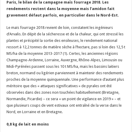
Paris, le bilan de la campagne maïs fourrage 2018. Les
Un été fructueux pour Lactalis
rendements restent dans la moyenne mais l’amidon fait
gravement défaut parfois, en particulier dans le Nord-Est.
Le maïs fourrage 2018 revient de loin, constatent les ingénieurs
d’Arvalis. En dépit de la sécheresse et de la chaleur, qui ont stressé les
plantes et précipité la sortie des ensileuses, le rendement national
ressort à 12,2 tonnes de matière sèche à l’hectare, pas si loin des 12,5 t
MS/ha de la moyenne 2013-2017 (1). Certes, les anciennes régions
Champagne-Ardenne, Lorraine, Auvergne, Rhône-Alpes, Limousin ou
Midi-Pyrénées passent sous les 10 t MS/ha, mais les bassins laitiers
breton, normand ou ligérien parviennent à maintenir des rendements
proches de la moyenne quinquennale. Une performance d’autant plus
méritoire que des « attaques significatives » de pyrales ont été
observées dans des zones non touchées habituellement (Bretagne,
Normandie, Picardie) – ce sera « un point de vigilance en 2019 » – et
que plusieurs coups de vent estivaux ont entraîné de la verse dans le
Nord, en Lorraine et en Bretagne.
0,8 kg de lait en moins