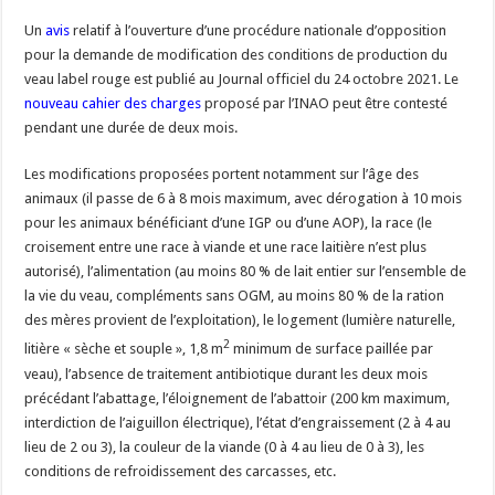
Un
avis
relatif à l’ouverture d’une procédure nationale d’opposition
Un été fructueux pour Lactalis
pour la demande de modification des conditions de production du
veau label rouge est publié au Journal officiel du 24 octobre 2021. Le
nouveau cahier des charges
proposé par l’INAO peut être contesté
pendant une durée de deux mois.
Les modifications proposées portent notamment sur l’âge des
animaux (il passe de 6 à 8 mois maximum, avec dérogation à 10 mois
pour les animaux bénéficiant d’une IGP ou d’une AOP), la race (le
croisement entre une race à viande et une race laitière n’est plus
autorisé), l’alimentation (au moins 80 % de lait entier sur l’ensemble de
la vie du veau, compléments sans OGM, au moins 80 % de la ration
des mères provient de l’exploitation), le logement (lumière naturelle,
2
litière « sèche et souple », 1,8 m
minimum de surface paillée par
veau), l’absence de traitement antibiotique durant les deux mois
précédant l’abattage, l’éloignement de l’abattoir (200 km maximum,
interdiction de l’aiguillon électrique), l’état d’engraissement (2 à 4 au
lieu de 2 ou 3), la couleur de la viande (0 à 4 au lieu de 0 à 3), les
conditions de refroidissement des carcasses, etc.