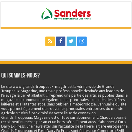
Qui sommes-nous?
Le site www.grands-troupeaux-mag.fr est la vitrine web de Grands
Troupeaux Magazine, une revue professionnelle destinée aux leaders de
l’élevage laitier et allaitant. Il reprend une partie des articles publiés dans le
magazine et communique également les principales actualités des filières
laitières et allaitantes et ce, sans oublier la météorologie. L’annuaire du site
vous permet également de trouver les principales entreprises du monde
agricole situées à proximité de votre lieux de connexion.
Grands Troupeaux Magazine est diffusé sur abonnement. Chaque abonné
reçoit neuf numéros par an et un hors-série. Il peut aussi s’abonner à Euro
Dairy Ex Press, une newsletter sur l’actualité de la filière laitière européenne.
Grands Troupeaux et Euro Dairy Ex Press sont édités par Comedpro SARL,