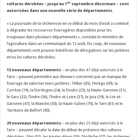
er
cultures dérobées – jusqu’au 1
septembre désormais – sont
Un été fructueux pour Lactalis
autorisées dans une nouvelle série de départements.
« La poursuite de la sécheresse en ce début du mois d’août a continué
à dégrader les ressources fourragères disponibles pour les
troupeaux dans plusieurs départements », constate le ministère de
l’agriculture dans un communiqué du 12 août. Du coup, de nouveaux
départements vont pouvoir bénéficier de dérogations sur les jachères
et/ou les cultures dérobées.
15 nouveaux départements
– en plus des
47 déjà autorisés à le
faire
– peuvent permettre aux éleveurs concernés par un manque de
fourrage de valoriser leurs jachères : l’Allier (03), l’Ariège (09), la
Corrèze (19), la Dordogne (24), le Doubs (25), la Haute-Garonne (31),
le Gers (32), l’Indre (36), l’Indre-et-Loire (37), le Jura (39), le Lot-et-
Garonne (47), la Manche (50), la Haute-Saône (70), le Tarn (81) et le
Territoire de Belfort (90).
29 nouveaux départements
– en plus des
25 déjà autorisés à le
faire
– peuvent décaler la date de début de présence des cultures
dérobées : l’Ain (01), les Hautes-Alpes (05), l’Ardèche (07), les Ardennes