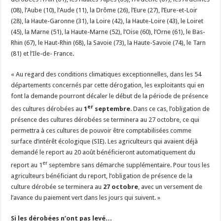
(08), l’Aube (10), l’Aude (11), la Drôme (26), l’Eure (27), l’Eure-et-Loir
(28), la Haute-Garonne (31), la Loire (42), la Haute-Loire (43), le Loiret
(45), la Marne (51), la Haute-Marne (52), l’Oise (60), l’Orne (61), le Bas-
Rhin (67), le Haut-Rhin (68), la Savoie (73), la Haute-Savoie (74), le Tarn
(81) et l’Ile-de- France.
« Au regard des conditions climatiques exceptionnelles, dans les 54
départements concernés par cette dérogation, les exploitants qui en
font la demande pourront décaler le début de la période de présence
er
des cultures dérobées au
1
septembre
. Dans ce cas, l’obligation de
présence des cultures dérobées se terminera au 27 octobre, ce qui
permettra à ces cultures de pouvoir être comptabilisées comme
surface d’intérêt écologique (SIE). Les agriculteurs qui avaient déjà
demandé le report au 20 août bénéficieront automatiquement du
er
report au 1
septembre sans démarche supplémentaire. Pour tous les
agriculteurs bénéficiant du report, l’obligation de présence de la
culture dérobée se terminera au
27 octobre
, avec un versement de
l’avance du paiement vert dans les jours qui suivent. »
Si les dérobées n’ont pas levé…