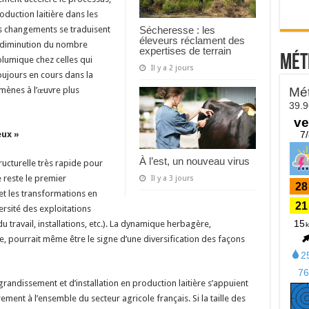
uction laitière dans les
Sécheresse : les
s changements se traduisent
éleveurs réclament des
e diminution du nombre
expertises de terrain
Mét
olumique chez celles qui
Il y a 2 jours
oujours en cours dans la
omènes à l’œuvre plus
eux »
À l’est, un nouveau virus
ructurelle très rapide pour
re reste le premier
Il y a 3 jours
et les transformations en
rsité des exploitations
u travail, installations, etc.). La dynamique herbagère,
ue, pourrait même être le signe d’une diversification des façons
randissement et d’installation en production laitière s’appuient
rement à l’ensemble du secteur agricole français. Si la taille des