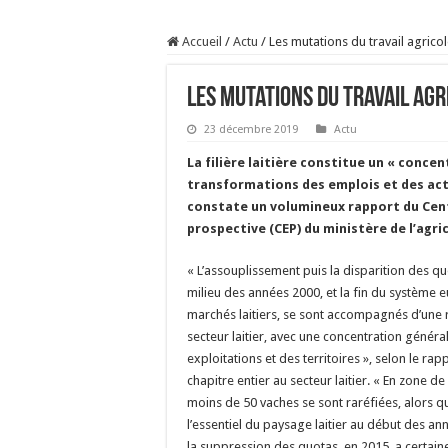
Prix du lait européen :
Accueil
/
Actu
/
Les mutations du travail agrico
Sécheresse : les éleveu
À l’est, un nouveau vi
Les mutations du travail agr
Un été fructueux pour 
23 décembre 2019
Actu
La filière laitière constitue un « concen
transformations des emplois et des acti
constate un volumineux rapport du Cent
prospective (CEP) du ministère de l’agric
« L’assouplissement puis la disparition des quo
milieu des années 2000, et la fin du système
marchés laitiers, se sont accompagnés d’une 
secteur laitier, avec une concentration général
exploitations et des territoires », selon le ra
chapitre entier au secteur laitier. « En zone de
moins de 50 vaches se sont raréfiées, alors qu
l’essentiel du paysage laitier au début des ann
la suppression des quotas, en 2015, a certain