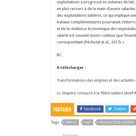
exploitations a progressé en volumes de lait, 
en plus recours à de la main-d’œuvre salariée.
des exploitations laitières, ce qui implique une
travaux complémentaires pourraient s’interr
et de la résilience économique des exploitati
salarié est souvent moins coûteux que l’inves
correspondant (Péchuzal et al., 2017). »
BC
A télécharger :
Transformations des emplois et des activités 
Le chapitre consacré à la filière laitière
(Actif’
Facebook
Twitter
Partager
Tags
EMPLOI
LAIT
PRODUCTION LAITIÈRE
Précédent