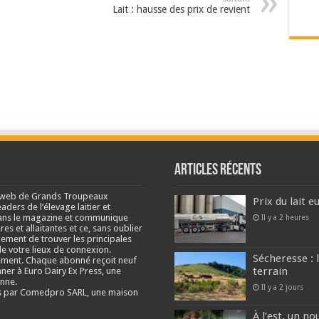
Lait : hausse des prix de revient
Articles récents
e web de Grands Troupeaux
Prix du lait 
ders de l’élevage laitier et
s dans le magazine et communique
Il y a 2 heures
res et allaitantes et ce, sans oublier
lement de trouver les principales
e votre lieux de connexion.
Sécheresse : 
ment. Chaque abonné reçoit neuf
terrain
nner à Euro Dairy Ex Press, une
enne.
Il y a 2 jours
és par Comedpro SARL, une maison
À l’est, un no