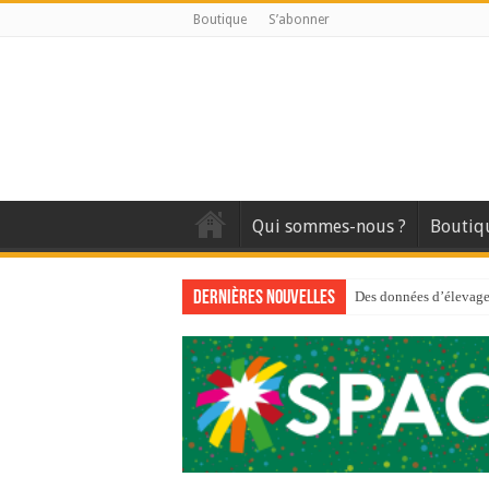
Boutique
S’abonner
Qui sommes-nous ?
Boutiq
Dernières nouvelles
Des données d’élevage 
Qui est à l’avant-gard
Au sommaire du premi
Au sommaire de GTM
Aidez-nous à améliorer
Au sommaire de GTM