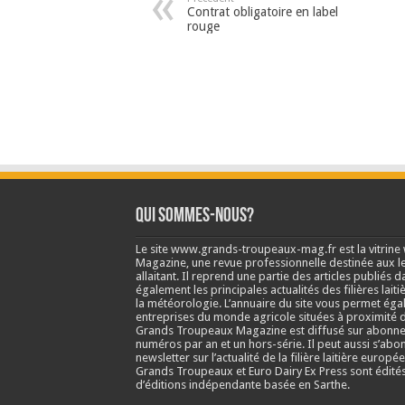
Contrat obligatoire en label
rouge
Qui sommes-nous?
Le site www.grands-troupeaux-mag.fr est la vitrin
Magazine, une revue professionnelle destinée aux lea
allaitant. Il reprend une partie des articles publié
également les principales actualités des filières laitiè
la météorologie. L’annuaire du site vous permet éga
entreprises du monde agricole situées à proximité d
Grands Troupeaux Magazine est diffusé sur abonne
numéros par an et un hors-série. Il peut aussi s’abo
newsletter sur l’actualité de la filière laitière europé
Grands Troupeaux et Euro Dairy Ex Press sont édit
d’éditions indépendante basée en Sarthe.