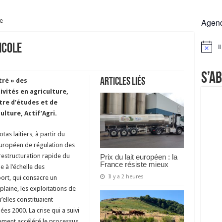
 la France résiste mieux
le
Agen
rs réclament des expertises de terrain
rus
icole
I
Notice
Lactalis
S’a
Articles liés
tré » des
vités en agriculture,
re d’études et de
ulture, Actif’Agri.
tas laitiers, à partir du
 européen de régulation des
restructuration rapide du
Prix du lait européen : la
France résiste mieux
e à l’échelle des
Il y a 2 heures
pport, qui consacre un
 plaine, les exploitations de
’elles constituaient
ées 2000. La crise qui a suivi
ement accéléré le processus,