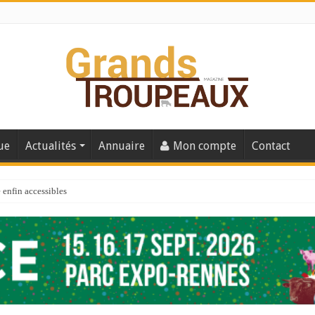
ue
Actualités
Annuaire
Mon compte
Contact
enfin accessibles
e du Big Data ?
er numéro de 2025
 110
 la santé de vos veaux !
 91