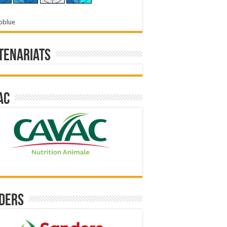
oblue
tenariats
ac
ders