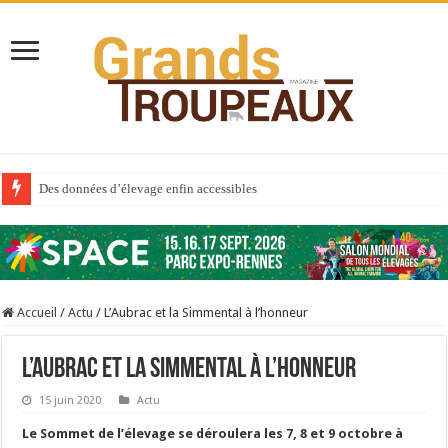
Des données d’élevage enfin accessibles
Qui est à l’avant-garde du Big Data ?
Au sommaire du premier numéro de 2025
Au sommaire de GTM 110
Accueil
/
Actu
/
L’Aubrac et la Simmental à l’honneur
Aidez-nous à améliorer la santé de vos veaux !
Au sommaire de GTM 91
L’Aubrac et la Simmental à l’honneur
Prix du lait européen : la France résiste mieux
15 juin 2020
Actu
Sécheresse : les éleveurs réclament des expertises de terrain
Le Sommet de l’élevage se déroulera les 7, 8 et 9 octobre à
À l’est, un nouveau virus