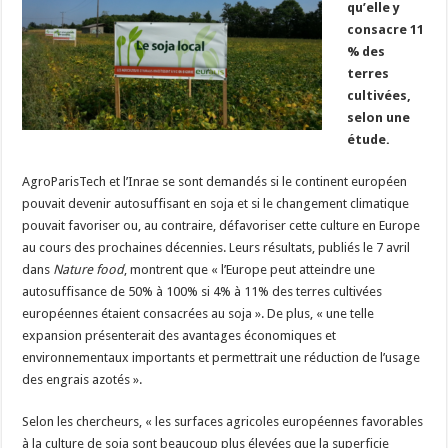
qu’elle y
Un été fructueux pour Lactalis
consacre 11
% des
terres
cultivées,
selon une
étude.
AgroParisTech et l’Inrae se sont demandés si le continent européen
pouvait devenir autosuffisant en soja et si le changement climatique
pouvait favoriser ou, au contraire, défavoriser cette culture en Europe
au cours des prochaines décennies. Leurs résultats, publiés le 7 avril
dans
Nature food
, montrent que « l’Europe peut atteindre une
autosuffisance de 50% à 100% si 4% à 11% des terres cultivées
européennes étaient consacrées au soja ». De plus, « une telle
expansion présenterait des avantages économiques et
environnementaux importants et permettrait une réduction de l’usage
des engrais azotés ».
Selon les chercheurs, « les surfaces agricoles européennes favorables
à la culture de soja sont beaucoup plus élevées que la superficie