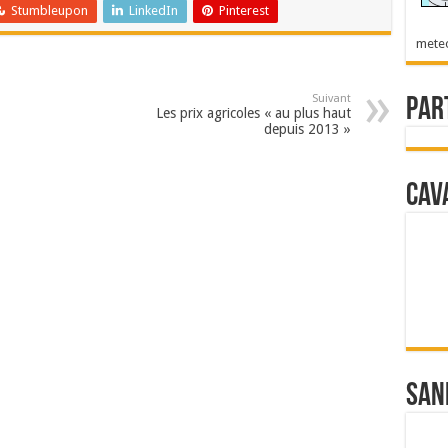
Stumbleupon
LinkedIn
Pinterest
mete
Suivant
Par
Les prix agricoles « au plus haut
depuis 2013 »
Cav
San