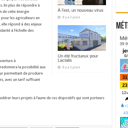
res. En plus de répondre à
À l’est, un nouveau virus
n de cette énergie
Il y a 2 jours
our les agriculteurs en
Mét
, elle répond à des enjeux
rité à l’échelle des
Un été fructueux pour
Lactalis
uverture à
 redonnera la possibilité aux
Il y a 2 jours
eur permettant de produire
, avec un tarif suffisant
sidérer leurs projets à l’aune de ces dispositifs qui sont porteurs