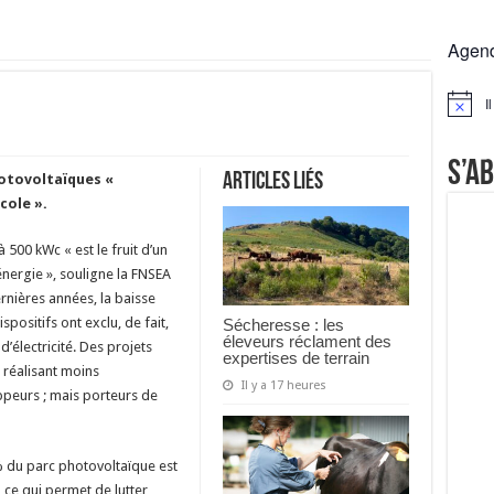
rs réclament des expertises de terrain
Agen
rus
Lactalis
I
Notice
a collecte laitière
S’a
Articles liés
hotovoltaïques «
cole ».
 500 kWc « est le fruit d’un
énergie », souligne la FNSEA
nières années, la baisse
spositifs ont exclu, de fait,
Sécheresse : les
éleveurs réclament des
d’électricité. Des projets
expertises de terrain
 réalisant moins
Il y a 17 heures
ppeurs ; mais porteurs de
% du parc photovoltaïque est
, ce qui permet de lutter