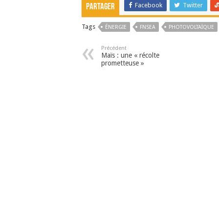
Facebook
Twitter
Partager
Tags
ÉNERGIE
FNSEA
PHOTOVOLTAÏQUE
Précédent
Maïs : une « récolte
prometteuse »