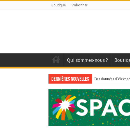
Boutique
S’abonner
Qui sommes-nous ?
Boutiq
Dernières nouvelles
Des données d’élevage 
Qui est à l’avant-gard
Au sommaire du premi
Au sommaire de GTM
Aidez-nous à améliorer
Au sommaire de GTM