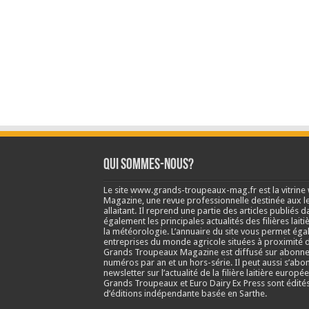
Qui sommes-nous?
Le site www.grands-troupeaux-mag.fr est la vitrin
Magazine, une revue professionnelle destinée aux lea
allaitant. Il reprend une partie des articles publié
également les principales actualités des filières laitiè
la météorologie. L’annuaire du site vous permet éga
entreprises du monde agricole situées à proximité d
Grands Troupeaux Magazine est diffusé sur abonne
numéros par an et un hors-série. Il peut aussi s’abo
newsletter sur l’actualité de la filière laitière europé
Grands Troupeaux et Euro Dairy Ex Press sont édit
d’éditions indépendante basée en Sarthe.