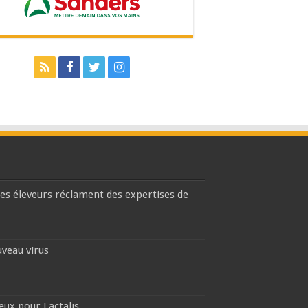
les éleveurs réclament des expertises de
uveau virus
eux pour Lactalis