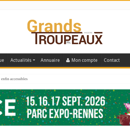
ue
Actualités
Annuaire
Mon compte
Contact
enfin accessibles
e du Big Data ?
er numéro de 2025
 110
 la santé de vos veaux !
 91