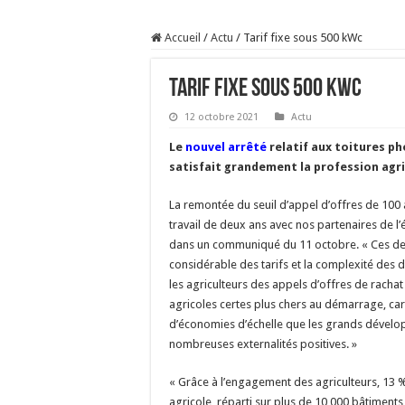
Sécheresse : les éleveu
Accueil
/
Actu
/
Tarif fixe sous 500 kWc
À l’est, un nouveau vi
Un été fructueux pour 
Tarif fixe sous 500 kWc
Les canicules freinent l
12 octobre 2021
Actu
Le
nouvel arrêté
relatif aux toitures p
satisfait grandement la profession agri
La remontée du seuil d’appel d’offres de 100 à
travail de deux ans avec nos partenaires de l’
dans un communiqué du 11 octobre. « Ces der
considérable des tarifs et la complexité des di
les agriculteurs des appels d’offres de rachat 
agricoles certes plus chers au démarrage, car
d’économies d’échelle que les grands dévelo
nombreuses externalités positives. »
« Grâce à l’engagement des agriculteurs, 13 
agricole, réparti sur plus de 10 000 bâtiments