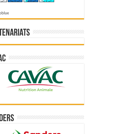
oblue
tenariats
ac
ders