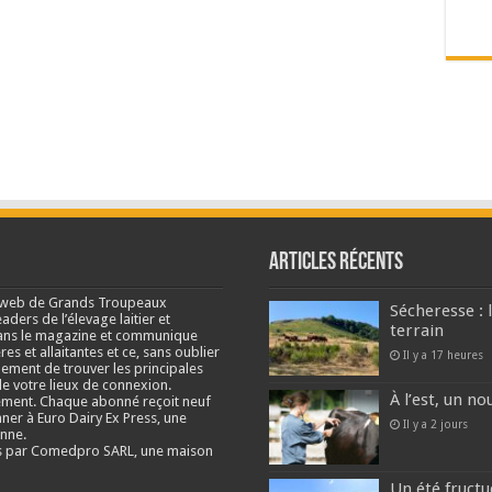
Articles récents
e web de Grands Troupeaux
Sécheresse : 
ders de l’élevage laitier et
terrain
s dans le magazine et communique
res et allaitantes et ce, sans oublier
Il y a 17 heures
lement de trouver les principales
e votre lieux de connexion.
À l’est, un no
ment. Chaque abonné reçoit neuf
nner à Euro Dairy Ex Press, une
Il y a 2 jours
enne.
és par Comedpro SARL, une maison
Un été fructu