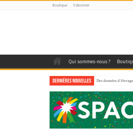
Boutique
S’abonner
Qui sommes-nous ?
Boutiq
Dernières nouvelles
Des données d’élevage 
Qui est à l’avant-gard
Au sommaire du premi
Au sommaire de GTM
Aidez-nous à améliorer
Au sommaire de GTM