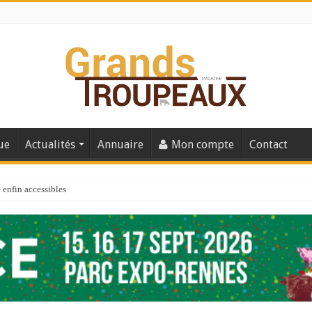
ue
Actualités
Annuaire
Mon compte
Contact
enfin accessibles
e du Big Data ?
er numéro de 2025
 110
 la santé de vos veaux !
 91