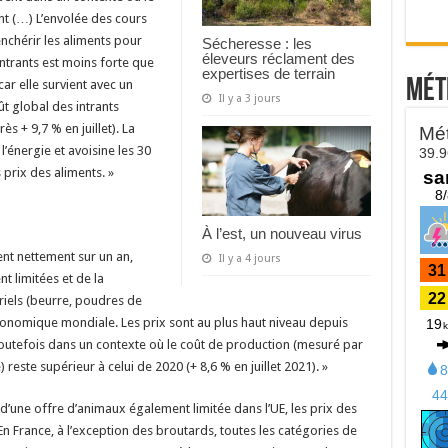
nt (…) L’envolée des cours
nchérir les aliments pour
Sécheresse : les
éleveurs réclament des
intrants est moins forte que
expertises de terrain
Mét
ar elle survient avec un
Il y a 3 jours
ût global des intrants
s + 9,7 % en juillet). La
l’énergie et avoisine les 30
 prix des aliments. »
À l’est, un nouveau virus
sent nettement sur un an,
Il y a 4 jours
nt limitées et de la
riels (beurre, poudres de
 économique mondiale. Les prix sont au plus haut niveau depuis
 toutefois dans un contexte où le coût de production (mesuré par
) reste supérieur à celui de 2020 (+ 8,6 % en juillet 2021). »
une offre d’animaux également limitée dans l’UE, les prix des
En France, à l’exception des broutards, toutes les catégories de