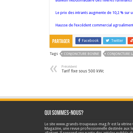
Bulletin hebdomadaire des filières ruminants
Le prix des intrants augmente de 10,2 % sur u
Hausse de l’excédent commercial agroaliment
Facebook
Twitter
Partager
Tags
CONJONCTURE BOVINE
CONJONCTURE LA
Précédent
Tarif fixe sous 500 kWc
Qui sommes-nous?
Le site www.grands-troupeaux-mag.fr est la vitrin
Magazine, une revue professionnelle destinée aux lea
allaitant. Il reprend une partie des articles publié