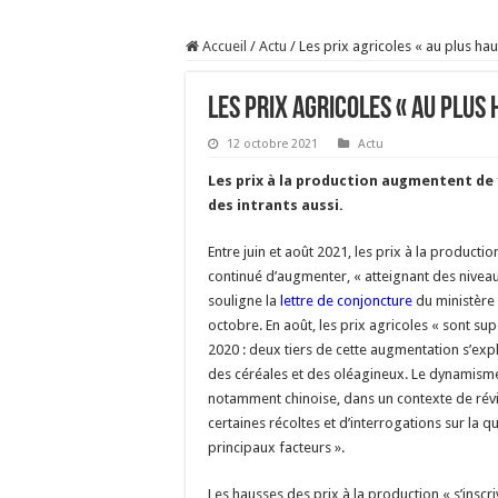
Prix du lait européen :
Accueil
/
Actu
/
Les prix agricoles « au plus ha
Sécheresse : les éleveu
À l’est, un nouveau vi
Les prix agricoles « au plus 
Un été fructueux pour 
12 octobre 2021
Actu
Les prix à la production augmentent de 
des intrants aussi.
Entre juin et août 2021, les prix à la producti
continué d’augmenter, « atteignant des niveau
souligne la
lettre de conjoncture
du ministère 
octobre. En août, les prix agricoles « sont su
2020 : deux tiers de cette augmentation s’exp
des céréales et des oléagineux. Le dynamis
notamment chinoise, dans un contexte de révi
certaines récoltes et d’interrogations sur la qu
principaux facteurs ».
Les hausses des prix à la production « s’inscr