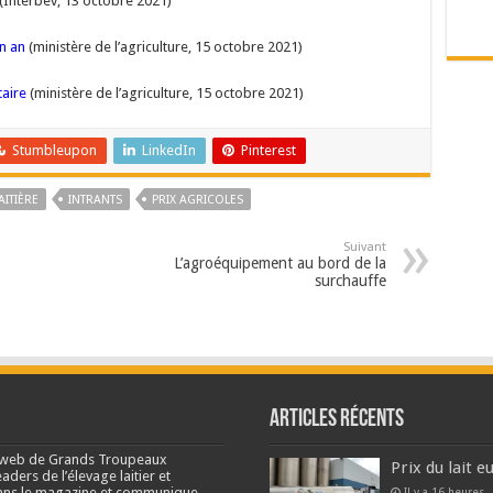
(Interbev, 13 octobre 2021)
n an
(ministère de l’agriculture, 15 octobre 2021)
aire
(ministère de l’agriculture, 15 octobre 2021)
Stumbleupon
LinkedIn
Pinterest
ITIÈRE
INTRANTS
PRIX AGRICOLES
Suivant
L’agroéquipement au bord de la
surchauffe
Articles récents
e web de Grands Troupeaux
Prix du lait 
ders de l’élevage laitier et
s dans le magazine et communique
Il y a 16 heures