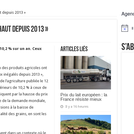
 la France résiste mieux
ut depuis 2013 »
Agen
rs réclament des expertises de terrain
rus
haut depuis 2013 »
I
Notice
Lactalis
S’a
Articles liés
10,2 % sur un an. Ceux
on des produits agricoles ont
x inégalés depuis 2013 »,
de l’agriculture publiée le 12
périeurs de 10,2 % à ceux de
liquent par la hausse du prix
Prix du lait européen : la
France résiste mieux
me de la demande mondiale,
Il y a 16 heures
sions à la baisse de
alité des grains, en sont les
ivent dans un contexte où le