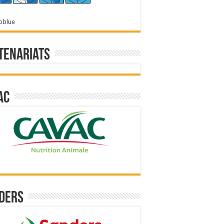
oblue
tenariats
ac
ders