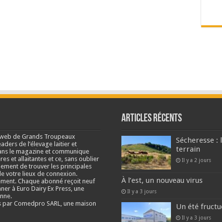
Articles récents
e web de Grands Troupeaux
Sécheresse : 
ders de l’élevage laitier et
terrain
s dans le magazine et communique
res et allaitantes et ce, sans oublier
Il y a 2 jours
lement de trouver les principales
e votre lieux de connexion.
À l’est, un nouveau virus
ment. Chaque abonné reçoit neuf
nner à Euro Dairy Ex Press, une
Il y a 3 jours
enne.
és par Comedpro SARL, une maison
Un été fructu
Il y a 3 jours