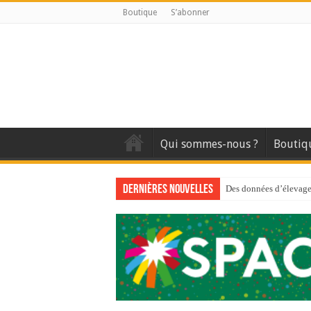
Boutique
S’abonner
Qui sommes-nous ?
Boutiq
Dernières nouvelles
Des données d’élevage 
Qui est à l’avant-gard
Au sommaire du premi
Au sommaire de GTM
Aidez-nous à améliorer
Au sommaire de GTM