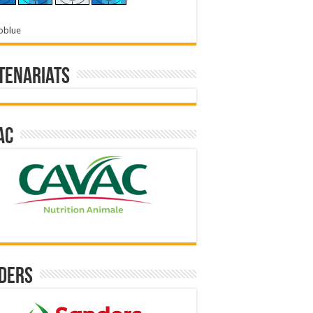
oblue
tenariats
ac
ders