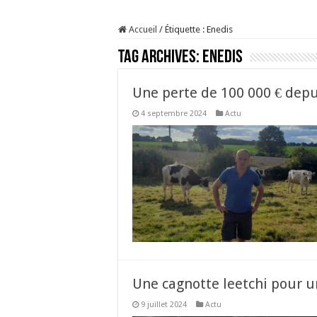
Sécheresse : les éleveu
Accueil
/
Étiquette :
Enedis
À l’est, un nouveau vi
Tag Archives:
Enedis
Un été fructueux pour 
Les canicules freinent l
Une perte de 100 000 € depu
4 septembre 2024
Actu
Une cagnotte leetchi pour u
9 juillet 2024
Actu