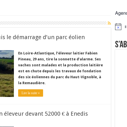
rs réclament des expertises de terrain
Agen
rus
Lactalis
I
Notice
a collecte laitière
is le démarrage d’un parc éolien
S’a
En Loire-Atlantique, l’éleveur laitier Fabien
Pineau, 29 ans, tire la sonnette d’alarme. Ses
vaches sont malades et la production laitière
est en chute depuis les travaux de fondation
des six éoliennes du parc du Haut-Vignoble, à
la Remaudière.
Lire la suite »
n éleveur devant 52000 € à Enedis