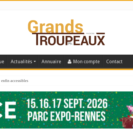
ue
Actualités
Annuaire
Mon compte
Contact
enfin accessibles
e du Big Data ?
er numéro de 2025
 110
 la santé de vos veaux !
 91