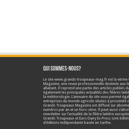
Qui sommes-nous?
Le site www.grands-troupeaux-mag.fr est la vitrin
Magazine, une revue professionnelle destinée aux lea
allaitant. Il reprend une partie des articles publié
également les principales actualités des filières laitiè
la météorologie. L’annuaire du site vous permet éga
entreprises du monde agricole situées à proximité d
Grands Troupeaux Magazine est diffusé sur abonne
numéros par an et un hors-série. Il peut aussi s’abo
newsletter sur l’actualité de la filière laitière europé
Grands Troupeaux et Euro Dairy Ex Press sont édit
d’éditions indépendante basée en Sarthe.