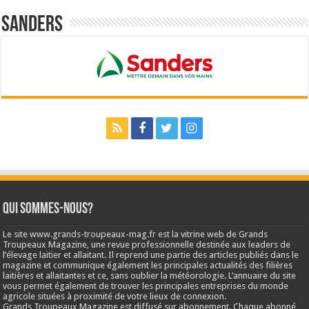
Sanders
Qui sommes-nous?
Le site www.grands-troupeaux-mag.fr est la vitrine web de Grands
Troupeaux Magazine, une revue professionnelle destinée aux leaders de
l’élevage laitier et allaitant. Il reprend une partie des articles publiés dans le
magazine et communique également les principales actualités des filières
laitières et allaitantes et ce, sans oublier la météorologie. L’annuaire du site
vous permet également de trouver les principales entreprises du monde
agricole situées à proximité de votre lieux de connexion.
Grands Troupeaux Magazine est diffusé sur abonnement. Chaque abonné