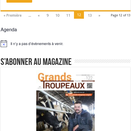
12
« Première
...
«
9
10
11
13
»
Page 12 of 13
Agenda
Il n’y a pas d’évènements à venir.
Notice
S’abonner au magazine