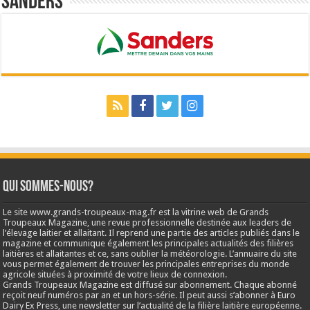
Sanders
Qui sommes-nous?
Le site www.grands-troupeaux-mag.fr est la vitrine web de Grands
Troupeaux Magazine, une revue professionnelle destinée aux leaders de
l’élevage laitier et allaitant. Il reprend une partie des articles publiés dans le
magazine et communique également les principales actualités des filières
laitières et allaitantes et ce, sans oublier la météorologie. L’annuaire du site
vous permet également de trouver les principales entreprises du monde
agricole situées à proximité de votre lieux de connexion.
Grands Troupeaux Magazine est diffusé sur abonnement. Chaque abonné
reçoit neuf numéros par an et un hors-série. Il peut aussi s’abonner à Euro
Dairy Ex Press, une newsletter sur l’actualité de la filière laitière européenne.