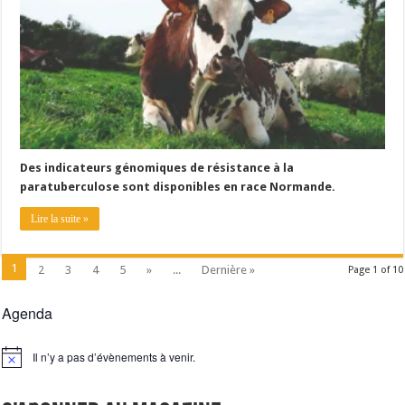
Des indicateurs génomiques de résistance à la
paratuberculose sont disponibles en race Normande.
Lire la suite »
1
2
3
4
5
»
...
Dernière »
Page 1 of 10
Agenda
Il n’y a pas d’évènements à venir.
Notice