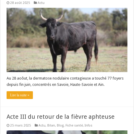
28 août 2025
Actu
Un été fructueux pour Lactalis
Au 28 aoôut, la dermatose nodulaire contagieuse a touché 77 foyers
depuis fin juin, concentrés en Savoie, Haute-Savoie et Ain.
Lire la suite »
Acte III du retour de la fièvre aphteuse
25 mars 2025
Actu
,
Bilan
,
Blog
,
Fiche santé
,
Infos