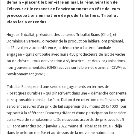
demain – placent le bien-être animal, la rémunération de
Un été fructueux pour Lactalis
l’éleveur et le respect de l’environnement en tête de leurs
préoccupations en matière de produits laitiers. Triballat
Rians les a entendus.
Hugues Triballat, président des Laiteries Triballat Rians (Cher), et
Dominique Verneau, directeur de la production laitière, ont présenté,
le 13 avril en visioconférence, la démarche « Laiterie familiale
engagée » qu’ils ont bâtie avec leurs 450 producteurs de lait de vache
ou de chèvre – tous ont vocation à s’y inscrire – et deux organisations
non gouvernementales (ONG) actives sur le bien-être animal (CIWF) et
l’environnement (WWF).
Triballat Rians prend une série d’engagements en termes de
« pratiques durables » qui s’inscrivent dans une « démarche cohérente
et responsable dans la durée ». D’abord en direction des éleveurs qui
se voient assurés d’un prix du lait supérieur d’au moins 20 €/1000 l par
rapport à la référence FranceAgriMer et d’une participation financière
au service de remplacement. De nouveaux accords de prix avec les 9
OP sont attendus pour janvier 2022 même si Triballat se situe « déjà
dans le peloton de tête et au-dessus de la moyenne nationale »,