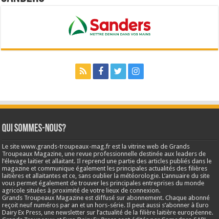
Qui sommes-nous?
Le site www.grands-troupeaux-mag.fr est la vitrine web de Grands
Troupeaux Magazine, une revue professionnelle destinée aux leaders de
l’élevage laitier et allaitant. Il reprend une partie des articles publiés dans le
magazine et communique également les principales actualités des filières
laitières et allaitantes et ce, sans oublier la météorologie. L’annuaire du site
vous permet également de trouver les principales entreprises du monde
agricole situées à proximité de votre lieux de connexion.
Grands Troupeaux Magazine est diffusé sur abonnement. Chaque abonné
reçoit neuf numéros par an et un hors-série. Il peut aussi s’abonner à Euro
Dairy Ex Press, une newsletter sur l’actualité de la filière laitière européenne.