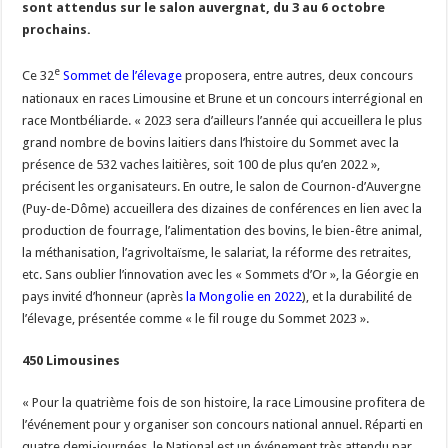
sont attendus sur le salon auvergnat, du 3 au 6 octobre
Un été fructueux pour Lactalis
prochains.
e
Ce 32
Sommet de l’élevage
proposera, entre autres, deux concours
nationaux en races Limousine et Brune et un concours interrégional en
race Montbéliarde. « 2023 sera d’ailleurs l’année qui accueillera le plus
grand nombre de bovins laitiers dans l’histoire du Sommet avec la
présence de 532 vaches laitières, soit 100 de plus qu’en 2022 »,
précisent les organisateurs. En outre, le salon de Cournon-d’Auvergne
(Puy-de-Dôme) accueillera des dizaines de conférences en lien avec la
production de fourrage, l’alimentation des bovins, le bien-être animal,
la méthanisation, l’agrivoltaïsme, le salariat, la réforme des retraites,
etc. Sans oublier l’innovation avec les « Sommets d’Or », la Géorgie en
pays invité d’honneur (après
la Mongolie en 2022
), et la durabilité de
l’élevage, présentée comme « le fil rouge du Sommet 2023 ».
450 Limousines
« Pour la quatrième fois de son histoire, la race Limousine profitera de
l’événement pour y organiser son concours national annuel. Réparti en
quatre demi-journées, le National est un événement très attendu par