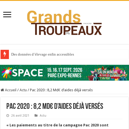
Des données d’élevage enfin accessibles
Qui est à l’avant-garde du Big Data ?
Au sommaire du premier numéro de 2025
Au sommaire de GTM 110
Accueil
/
Actu
/
Pac 2020 : 8,2 Md€ d’aides déjà versés
Aidez-nous à améliorer la santé de vos veaux !
Au sommaire de GTM 91
Pac 2020 : 8,2 Md€ d’aides déjà versés
Prix du lait européen : la France résiste mieux
26 avril 2021
Actu
Sécheresse : les éleveurs réclament des expertises de terrain
« Les paiements au titre de la campagne Pac 2020 sont
À l’est, un nouveau virus