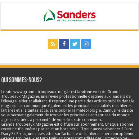
Qui sommes-nous?
Le site www.grands-troupeaux-mag.fr est la vitrine web de Grands
Troupeaux Magazine, une revue professionnelle destinée aux leaders de
l’élevage laitier et allaitant. Il reprend une partie des articles publiés dans le
magazine et communique également les principales actualités des filières
laitières et allaitantes et ce, sans oublier la météorologie. L’annuaire du site
vous permet également de trouver les principales entreprises du monde
agricole situées à proximité de votre lieux de connexion.
Grands Troupeaux Magazine est diffusé sur abonnement. Chaque abonné
reçoit neuf numéros par an et un hors-série. Il peut aussi s’abonner à Euro
Dairy Ex Press, une newsletter sur l’actualité de la filière laitière européenne.
Grands Troupeaux et Euro Dairy Ex Press sont édités par Comedpro SARL,