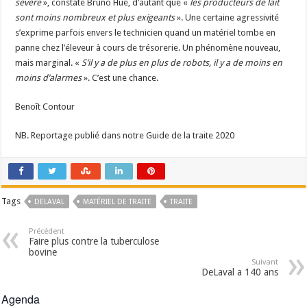
sévère
», constate Bruno Hue, d’autant que «
les producteurs de lait
sont moins nombreux et plus exigeants
». Une certaine agressivité
s’exprime parfois envers le technicien quand un matériel tombe en
panne chez l’éleveur à cours de trésorerie. Un phénomène nouveau,
mais marginal. «
S’il y a de plus en plus de robots, il y a de moins en
moins d’alarmes
». C’est une chance.
Benoît Contour
NB. Reportage publié dans notre Guide de la traite 2020
Tags
DELAVAL
MATÉRIEL DE TRAITE
TRAITE
Précédent
Faire plus contre la tuberculose
bovine
Suivant
DeLaval a 140 ans
Agenda