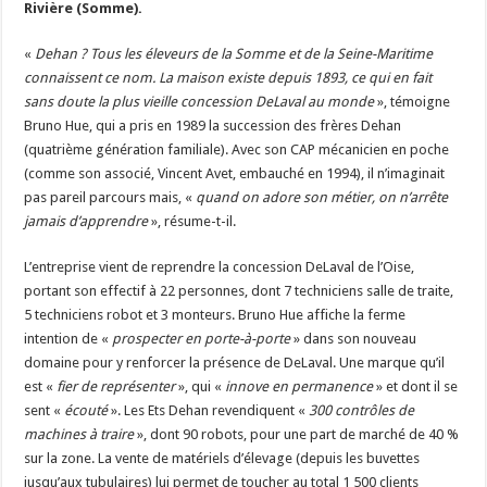
Rivière (Somme).
Un été fructueux pour Lactalis
«
Dehan ? Tous les éleveurs de la Somme et de la Seine-Maritime
connaissent ce nom. La maison existe depuis 1893, ce qui en fait
sans doute la plus vieille concession DeLaval au monde
», témoigne
Bruno Hue, qui a pris en 1989 la succession des frères Dehan
(quatrième génération familiale). Avec son CAP mécanicien en poche
(comme son associé, Vincent Avet, embauché en 1994), il n’imaginait
pas pareil parcours mais, «
quand on adore son métier, on n’arrête
jamais d’apprendre
», résume-t-il.
L’entreprise vient de reprendre la concession DeLaval de l’Oise,
portant son effectif à 22 personnes, dont 7 techniciens salle de traite,
5 techniciens robot et 3 monteurs. Bruno Hue affiche la ferme
intention de «
prospecter en porte-à-porte
» dans son nouveau
domaine pour y renforcer la présence de DeLaval. Une marque qu’il
est «
fier de représenter
», qui «
innove en permanence
» et dont il se
sent «
écouté
». Les Ets Dehan revendiquent «
300 contrôles de
machines à traire
», dont 90 robots, pour une part de marché de 40 %
sur la zone. La vente de matériels d’élevage (depuis les buvettes
jusqu’aux tubulaires) lui permet de toucher au total 1 500 clients