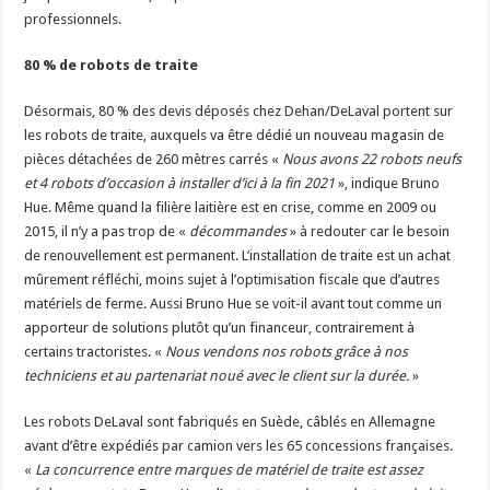
professionnels.
80 % de robots de traite
Désormais, 80 % des devis déposés chez Dehan/DeLaval portent sur
les robots de traite, auxquels va être dédié un nouveau magasin de
pièces détachées de 260 mètres carrés «
Nous avons 22 robots neufs
et 4 robots d’occasion à installer d’ici à la fin 2021
», indique Bruno
Hue. Même quand la filière laitière est en crise, comme en 2009 ou
2015, il n’y a pas trop de «
décommandes
» à redouter car le besoin
de renouvellement est permanent. L’installation de traite est un achat
mûrement réfléchi, moins sujet à l’optimisation fiscale que d’autres
matériels de ferme. Aussi Bruno Hue se voit-il avant tout comme un
apporteur de solutions plutôt qu’un financeur, contrairement à
certains tractoristes. «
Nous vendons nos robots grâce à nos
techniciens et au partenariat noué avec le client sur la durée.
»
Les robots DeLaval sont fabriqués en Suède, câblés en Allemagne
avant d’être expédiés par camion vers les 65 concessions françaises.
«
La concurrence entre marques de matériel de traite est assez