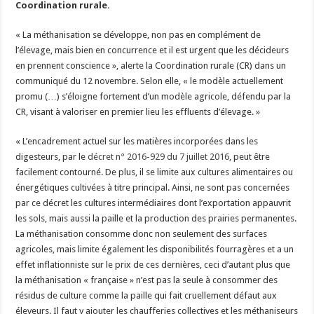
Coordination rurale.
Un été fructueux pour Lactalis
« La méthanisation se développe, non pas en complément de
l’élevage, mais bien en concurrence et il est urgent que les décideurs
en prennent conscience », alerte la Coordination rurale (CR) dans un
communiqué du 12 novembre. Selon elle, « le modèle actuellement
promu (…) s’éloigne fortement d’un modèle agricole, défendu par la
CR, visant à valoriser en premier lieu les effluents d’élevage. »
« L’encadrement actuel sur les matières incorporées dans les
digesteurs, par le
décret n° 2016-929 du 7 juillet 2016
, peut être
facilement contourné. De plus, il se limite aux cultures alimentaires ou
énergétiques cultivées à titre principal. Ainsi, ne sont pas concernées
par ce décret les cultures intermédiaires dont l’exportation appauvrit
les sols, mais aussi la paille et la production des prairies permanentes.
La méthanisation consomme donc non seulement des surfaces
agricoles, mais limite également les disponibilités fourragères et a un
effet inflationniste sur le prix de ces dernières, ceci d’autant plus que
la méthanisation « française » n’est pas la seule à consommer des
résidus de culture comme la paille qui fait cruellement défaut aux
éleveurs. Il faut y ajouter les chaufferies collectives et les méthaniseurs