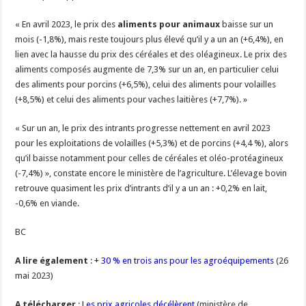
« En avril 2023, le prix des
aliments pour animaux
baisse sur un
mois (-1,8%), mais reste toujours plus élevé qu’il y a un an (+6,4%), en
lien avec la hausse du prix des céréales et des oléagineux. Le prix des
aliments composés augmente de 7,3% sur un an, en particulier celui
des aliments pour porcins (+6,5%), celui des aliments pour volailles
(+8,5%) et celui des aliments pour vaches laitières (+7,7%). »
« Sur un an, le prix des intrants progresse nettement en avril 2023
pour les exploitations de volailles (+5,3%) et de porcins (+4,4 %), alors
qu’il baisse notamment pour celles de céréales et oléo-protéagineux
(-7,4%) », constate encore le ministère de l’agriculture. L’élevage bovin
retrouve quasiment les prix d’intrants d’il y a un an : +0,2% en lait,
-0,6% en viande.
BC
A lire également
:
+ 30 % en trois ans pour les agroéquipements
(26
mai 2023)
A télécharger
:
Les prix agricoles décélèrent
(ministère de