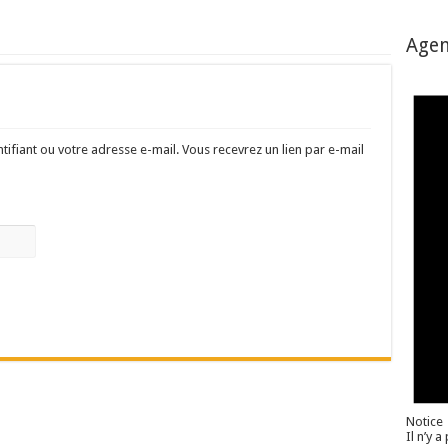
rs réclament des expertises de terrain
Age
rus
Lactalis
a collecte laitière
ntifiant ou votre adresse e-mail. Vous recevrez un lien par e-mail
Notice
Il n’y 