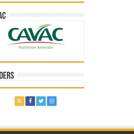
ac
ders