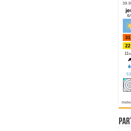
mete
Par