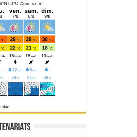
oblue
tenariats