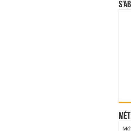
S’a
Mét