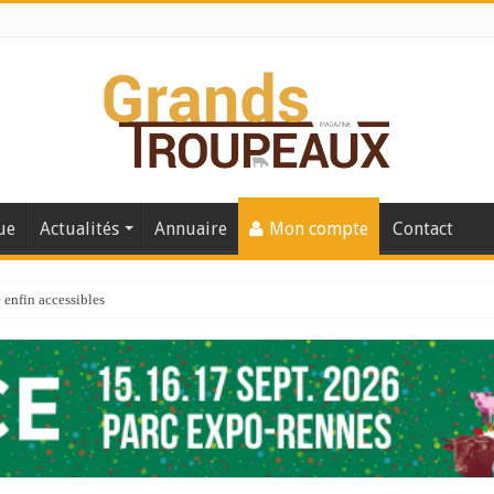
ue
Actualités
Annuaire
Mon compte
Contact
enfin accessibles
e du Big Data ?
er numéro de 2025
 110
 la santé de vos veaux !
 91