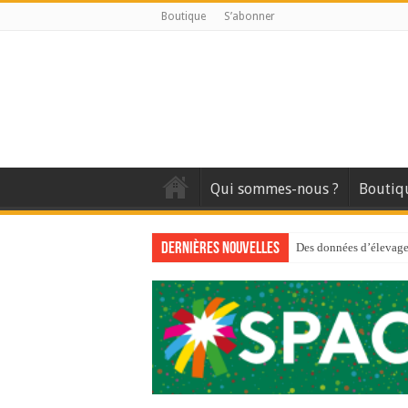
Boutique
S’abonner
Qui sommes-nous ?
Boutiq
Dernières nouvelles
Des données d’élevage 
Qui est à l’avant-gard
Au sommaire du premi
Au sommaire de GTM
Aidez-nous à améliorer
Au sommaire de GTM