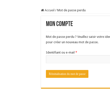
Sécheresse : les éleveu
Accueil
/
Mot de passe perdu
À l’est, un nouveau vi
Un été fructueux pour 
Mon compte
Les canicules freinent l
Mot de passe perdu ? Veuillez saisir votre ide
pour créer un nouveau mot de passe.
Obligatoire
Identifiant ou e-mail
*
Réinitialisation du mot de passe