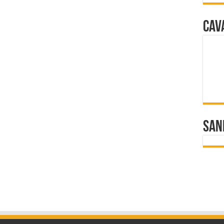
Cav
San