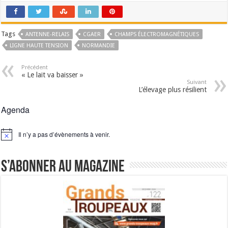
Tags
ANTENNE-RELAIS
CGAER
CHAMPS ÉLECTROMAGNÉTIQUES
LIGNE HAUTE TENSION
NORMANDIE
Précédent
« Le lait va baisser »
Suivant
L’élevage plus résilient
Agenda
Il n’y a pas d’évènements à venir.
Notice
S’abonner au magazine