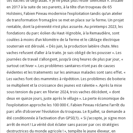
ses vaches se dégradait. « Je ne peux plus rester silencieux ». Installé
en 2017 à la suite de ses parents, à la tête d’un troupeau de 65
Holsteins, Fabien Pineau modernise l’exploitation tandis qu’un atelier
de transformation fromagère se met en place sur la ferme. Un projet
rentable, dont la pérennité n’est plus assurée. Au printemps 2023, les
fondations du parc éolien du Haut-Vignoble, à la Remaudière, sont
coulées à moins d’un kilomètre de la ferme et le câblage électrique
souterrain est déroulé. « Dès juin, la production laitière chute. Mes
vaches refusent d’aller à la traite. Je suis obligé de les pousser ». Les
journées de travail s’allongent, jusqu’à cinq heures de plus par jour, «
surtout cet hiver ». Les problèmes sanitaires n’ont pas de causes
évidentes et les traitements sur les animaux malades sont sans effet. «
Les vaches font des mammites à répétition. Les problèmes de boiterie
se multiplient et la croissance des jeunes est ralentie ». Après la mise
sous tension du parc en février 2024, trois vaches décèdent, « dont
deux en quinze jours, juste après le vêlage ». La perte économique de
l’exploitation approche les 100 000 €. Fabien Pineau réclame l’arrêt du
parc afin d’observer l’évolution du troupeau. Le 8 juillet, sa demande a
été conditionnée à l’activation d’un GPSE(1). « Si j’accepte, je signe mon
arrêt de mort ! La vérité doit éclater sans passer par ces stratégies
destructrices du monde agricole ! », tempête le jeune éleveur, en