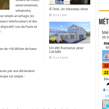
(environnement,
À l’est, un nouveau virus
urbanisme,
Il y a 1 jour
r un simple arrachage, les
Mét
sieurs interlocuteurs et des
dispositif, issu du Pacte en
 :
Un été fructueux pour
ion de +50 000 km de haies
Lactalis
Il y a 2 jours
asser par une déclaration
incipe est simple :