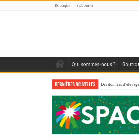
Boutique
S’abonner
Qui sommes-nous ?
Boutiq
Dernières nouvelles
Des données d’élevage 
Qui est à l’avant-gard
Au sommaire du premi
Au sommaire de GTM
Aidez-nous à améliorer
Au sommaire de GTM