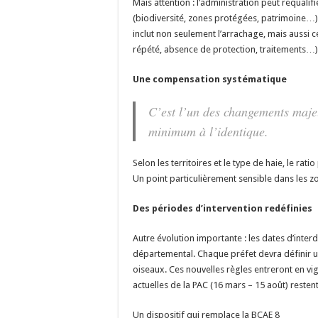
Mais attention : l’administration peut requali
(biodiversité, zones protégées, patrimoine…). A
inclut non seulement l’arrachage, mais aussi
répété, absence de protection, traitements…)
Une compensation systématique
C’est l’un des changements majeu
minimum à l’identique.
Selon les territoires et le type de haie, le rat
Un point particulièrement sensible dans les z
Des périodes d’intervention redéfinies
Autre évolution importante : les dates d’inter
départemental. Chaque préfet devra définir u
oiseaux. Ces nouvelles règles entreront en vi
actuelles de la PAC (16 mars – 15 août) resten
Un dispositif qui remplace la BCAE 8