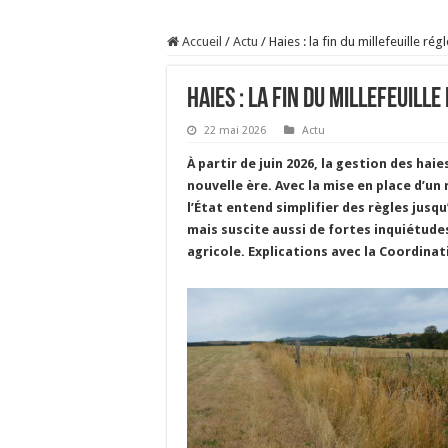
Sécheresse : les éleveu
Accueil
/
Actu
/
Haies : la fin du millefeuille r
À l’est, un nouveau vi
Un été fructueux pour 
Haies : la fin du millefeuil
Les canicules freinent l
22 mai 2026
Actu
À partir de juin 2026, la gestion des hai
nouvelle ère. Avec la mise en place d’un
l’État entend simplifier des règles jusqu’
mais suscite aussi de fortes inquiétud
agricole. Explications avec la Coordinat