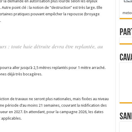
fier la demande en autorisation plus lourde selon les enjeux
utre point clé : la notion de “destruction” est très large. Elle
mete
 certaines pratiques pouvant empêcher la repousse (broyage
.
Par
rs : toute haie détruite devra être replantée, au
Cav
io pourra aller jusqu’à 2,5 mètres replantés pour 1 mètre arraché.
ones déjà très bocagères.
diction de travaux ne seront plus nationales, mais fixées au niveau
ne période d’au moins 21 semaines, couvrant la nidification des
gueur en 2027. En attendant, pour la campagne 2026, les dates
San
t applicables.