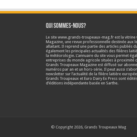
Qui sommes-nous?
Le site www.grands-troupeaux-mag.fr est la vitrin
Magazine, une revue professionnelle destinée aux lea
allaitant. Il reprend une partie des articles publié
également les principales actualités des filières laitiè
la météorologie. L’annuaire du site vous permet éga
entreprises du monde agricole situées à proximité d
Grands Troupeaux Magazine est diffusé sur abonne
numéros par an et un hors-série. Il peut aussi s’abo
newsletter sur l’actualité de la filière laitière europé
Grands Troupeaux et Euro Dairy Ex Press sont édit
d’éditions indépendante basée en Sarthe.
© Copyright 2026, Grands Troupeaux Mag