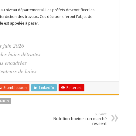
u niveau départemental. Les préfets devront fixer les
terdiction des travaux. Ces décisions feront l’objet de
le est appelée à peser.
s juin 2026
es haies détruites
us encadrées
étenteurs de haies
Stumbleupon
LinkedIn
Pinterest
ATION
Suivant
Nutrition bovine : un marché
résilient