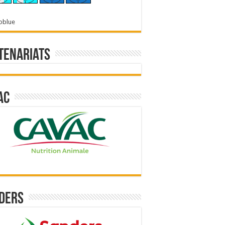
oblue
tenariats
ac
ders