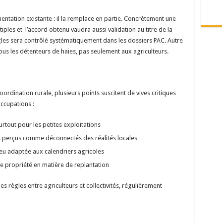
entation existante : il la remplace en partie. Concrètement une
les et l’accord obtenu vaudra aussi validation au titre de la
ègles sera contrôlé systématiquement dans les dossiers PAC. Autre
 tous les détenteurs de haies, pas seulement aux agriculteurs.
 Coordination rurale, plusieurs points suscitent de vives critiques
occupations :
rtout pour les petites exploitations
s perçus comme déconnectés des réalités locales
peu adaptée aux calendriers agricoles
de propriété en matière de replantation
 des règles entre agriculteurs et collectivités, régulièrement