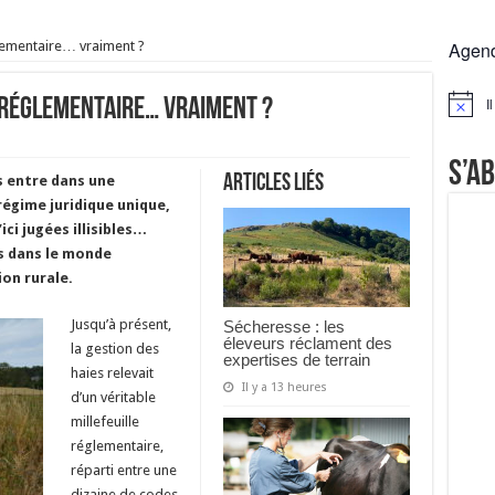
rs réclament des expertises de terrain
églementaire… vraiment ?
Agen
rus
Lactalis
I
le réglementaire… vraiment ?
Notice
a collecte laitière
S’a
Articles liés
es entre dans une
 régime juridique unique,
ici jugées illisibles…
es dans le monde
ion rurale.
Jusqu’à présent,
Sécheresse : les
éleveurs réclament des
la gestion des
expertises de terrain
haies relevait
Il y a 13 heures
d’un véritable
millefeuille
réglementaire,
réparti entre une
dizaine de codes