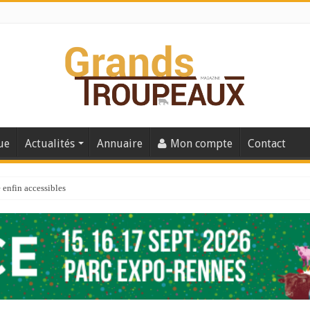
ue
Actualités
Annuaire
Mon compte
Contact
enfin accessibles
e du Big Data ?
er numéro de 2025
 110
 la santé de vos veaux !
 91