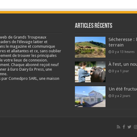
Articles récents
e web de Grands Troupeaux
Sécheresse : 
ders de l’élevage laitier et
terrain
s dans le magazine et communique
res et allaitantes et ce, sans oublier
Il y a 13 heures
lement de trouver les principales
e votre lieux de connexion.
À l’est, un no
ment. Chaque abonné reçoit neuf
nner à Euro Dairy Ex Press, une
Il y a 1 jour
enne.
és par Comedpro SARL, une maison
Un été fructu
Il y a 2 jours