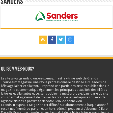
Sanders
Qui sommes-nous?
Le site www.grands-troupeaux-mag.fr est la vitrine web de Grands
Troupeaux Magazine, une revue professionnelle destinée aux leaders de
l’élevage laitier et allaitant. Il reprend une partie des articles publiés dans le
magazine et communique également les principales actualités des filières
laitières et allaitantes et ce, sans oublier la météorologie. L’annuaire du site
vous permet également de trouver les principales entreprises du monde
agricole situées à proximité de votre lieux de connexion.
Grands Troupeaux Magazine est diffusé sur abonnement. Chaque abonné
reçoit neuf numéros par an et un hors-série. Il peut aussi s’abonner à Euro
Dairy Ex Press, une newsletter sur l’actualité de la filière laitière européenne.