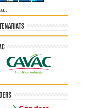
oblue
tenariats
ac
ders