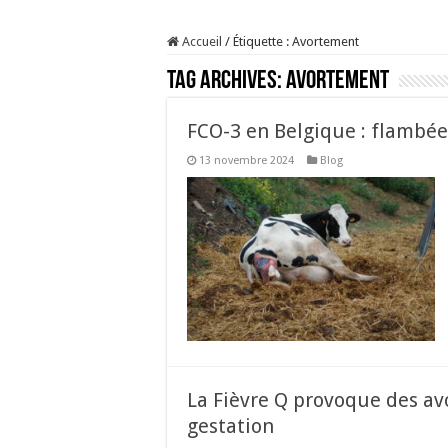
Prix du lait européen :
Accueil
/
Étiquette :
Avortement
Sécheresse : les éleveu
Tag Archives:
Avortement
À l’est, un nouveau vi
Un été fructueux pour 
FCO-3 en Belgique : flambé
13 novembre 2024
Blog
La Fièvre Q provoque des av
gestation