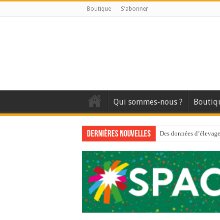
Boutique
S’abonner
Qui sommes-nous ?
Boutiq
Dernières nouvelles
Des données d’élevage 
Qui est à l’avant-gard
Au sommaire du premi
Au sommaire de GTM
Aidez-nous à améliorer
Au sommaire de GTM