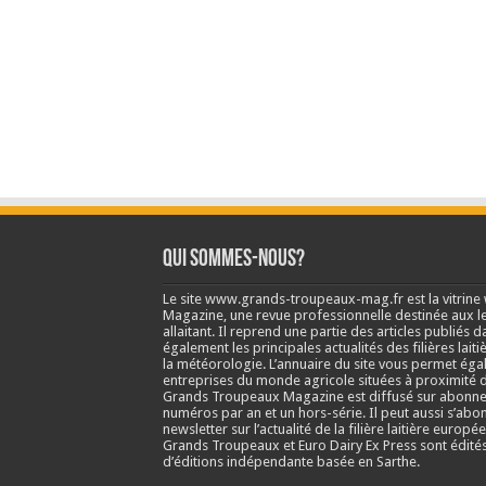
Qui sommes-nous?
Le site www.grands-troupeaux-mag.fr est la vitrin
Magazine, une revue professionnelle destinée aux lea
allaitant. Il reprend une partie des articles publié
également les principales actualités des filières laitiè
la météorologie. L’annuaire du site vous permet éga
entreprises du monde agricole situées à proximité d
Grands Troupeaux Magazine est diffusé sur abonne
numéros par an et un hors-série. Il peut aussi s’abo
newsletter sur l’actualité de la filière laitière europé
Grands Troupeaux et Euro Dairy Ex Press sont édit
d’éditions indépendante basée en Sarthe.