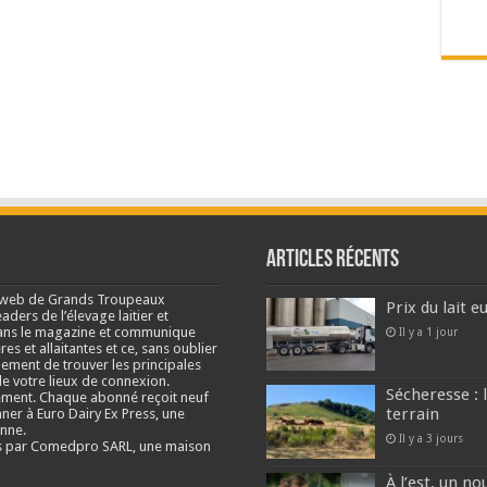
Articles récents
e web de Grands Troupeaux
Prix du lait 
ders de l’élevage laitier et
s dans le magazine et communique
Il y a 1 jour
res et allaitantes et ce, sans oublier
lement de trouver les principales
e votre lieux de connexion.
Sécheresse : 
ment. Chaque abonné reçoit neuf
terrain
nner à Euro Dairy Ex Press, une
enne.
Il y a 3 jours
és par Comedpro SARL, une maison
À l’est, un no