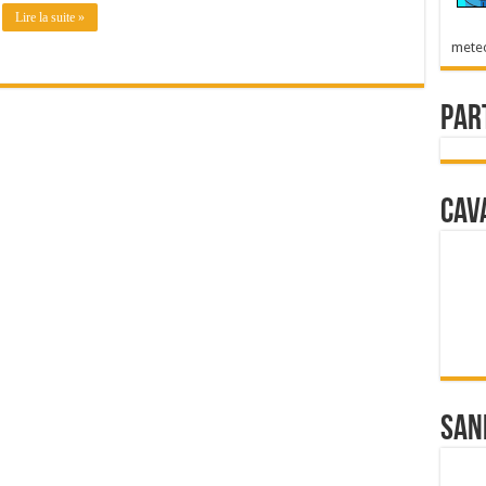
Lire la suite »
mete
Par
Cav
San