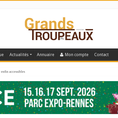
ue
Actualités
Annuaire
Mon compte
Contact
enfin accessibles
e du Big Data ?
er numéro de 2025
 110
 la santé de vos veaux !
 91