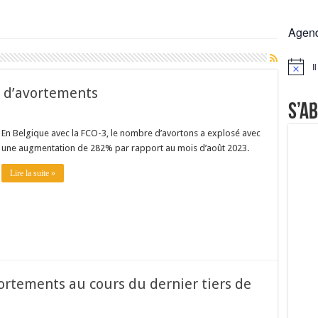
 la France résiste mieux
Agen
rs réclament des expertises de terrain
rus
I
Notice
Lactalis
e d’avortements
S’a
En Belgique avec la FCO-3, le nombre d’avortons a explosé avec
une augmentation de 282% par rapport au mois d’août 2023.
Lire la suite »
ortements au cours du dernier tiers de