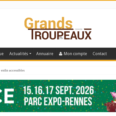
ue
Actualités
Annuaire
Mon compte
Contact
enfin accessibles
e du Big Data ?
er numéro de 2025
 110
 la santé de vos veaux !
 91