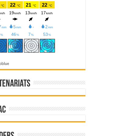
oblue
tenariats
ac