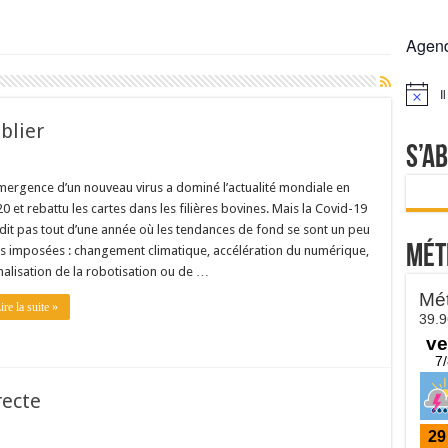
 la France résiste mieux
Agen
rs réclament des expertises de terrain
rus
I
Notice
Lactalis
blier
S’a
mergence d’un nouveau virus a dominé l’actualité mondiale en
0 et rebattu les cartes dans les filières bovines. Mais la Covid-19
dit pas tout d’une année où les tendances de fond se sont un peu
Mét
s imposées : changement climatique, accélération du numérique,
alisation de la robotisation ou de …
ire la suite »
recte