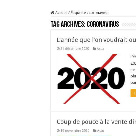
Prix du lait européen :
Accueil
/
Étiquette :
coronavirus
Sécheresse : les éleveu
Tag Archives:
coronavirus
À l’est, un nouveau vi
Un été fructueux pour 
L’année que l’on voudrait ou
31 décembre 2020
Actu
L’é
202
ne 
plu
ban
L
Coup de pouce à la vente di
19 novembre 2020
Actu