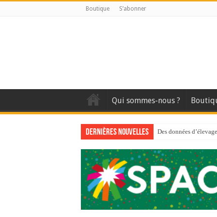
Boutique
S’abonner
Qui sommes-nous ?
Boutiq
Dernières nouvelles
Des données d’élevage 
Qui est à l’avant-gard
Au sommaire du premi
Au sommaire de GTM
Aidez-nous à améliorer
Au sommaire de GTM