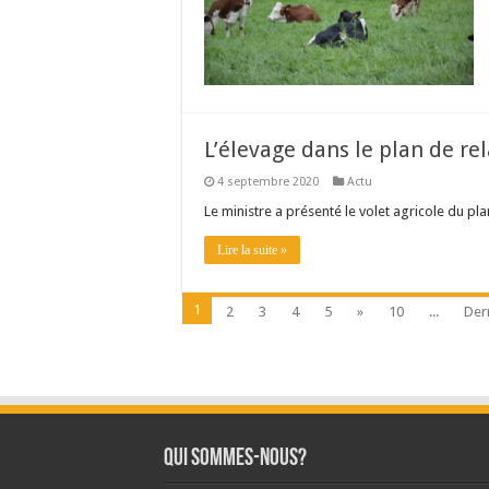
L’élevage dans le plan de re
4 septembre 2020
Actu
Le ministre a présenté le volet agricole du p
Lire la suite »
1
2
3
4
5
»
10
...
Der
Qui sommes-nous?