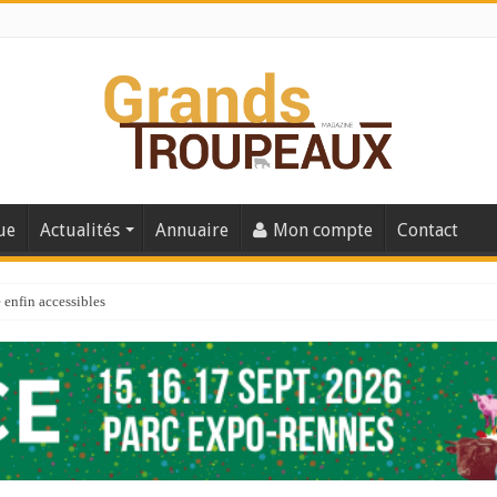
ue
Actualités
Annuaire
Mon compte
Contact
enfin accessibles
e du Big Data ?
er numéro de 2025
 110
 la santé de vos veaux !
 91