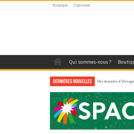
Boutique
S’abonner
Qui sommes-nous ?
Boutiq
Dernières nouvelles
Des données d’élevage 
Qui est à l’avant-gard
Au sommaire du premi
Au sommaire de GTM
Aidez-nous à améliorer
Au sommaire de GTM