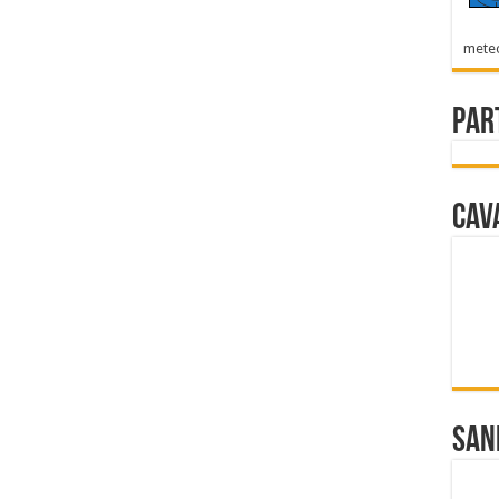
mete
Par
Cav
San