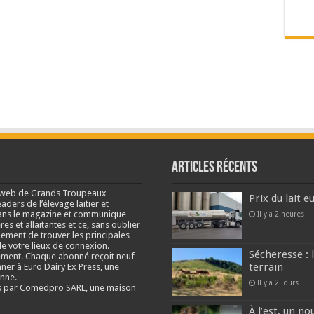
Articles récents
e web de Grands Troupeaux
Prix du lait 
ders de l’élevage laitier et
s dans le magazine et communique
Il y a 2 heures
res et allaitantes et ce, sans oublier
lement de trouver les principales
e votre lieux de connexion.
Sécheresse : 
ment. Chaque abonné reçoit neuf
terrain
nner à Euro Dairy Ex Press, une
enne.
Il y a 2 jours
és par Comedpro SARL, une maison
À l’est, un no