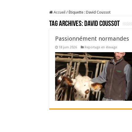
Prix du lait européen :
Accueil
/
Étiquette :
David Coussot
Sécheresse : les éleveu
Tag Archives:
David Coussot
À l’est, un nouveau vi
Un été fructueux pour 
Passionnément normandes
18 juin 2026
Reportage en élevage