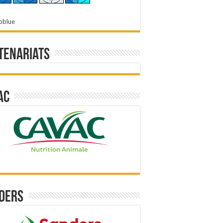
oblue
tenariats
ac
ders