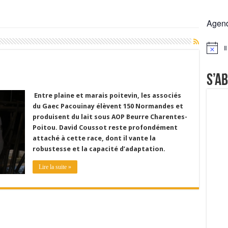
 la France résiste mieux
Agen
rs réclament des expertises de terrain
rus
I
Notice
Lactalis
S’a
Entre plaine et marais poitevin, les associés
du Gaec Pacouinay élèvent 150 Normandes et
produisent du lait sous AOP Beurre Charentes-
Poitou. David Coussot reste profondément
attaché à cette race, dont il vante la
robustesse et la capacité d’adaptation.
Lire la suite »