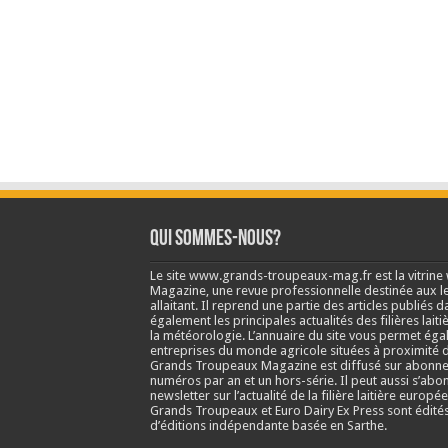
Qui sommes-nous?
Le site www.grands-troupeaux-mag.fr est la vitrin
Magazine, une revue professionnelle destinée aux lea
allaitant. Il reprend une partie des articles publié
également les principales actualités des filières laitiè
la météorologie. L’annuaire du site vous permet éga
entreprises du monde agricole situées à proximité d
Grands Troupeaux Magazine est diffusé sur abonne
numéros par an et un hors-série. Il peut aussi s’abo
newsletter sur l’actualité de la filière laitière europé
Grands Troupeaux et Euro Dairy Ex Press sont édit
d’éditions indépendante basée en Sarthe.