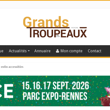
ue
Actualités
Annuaire
Mon compte
Contact
enfin accessibles
e du Big Data ?
er numéro de 2025
 110
 la santé de vos veaux !
 91