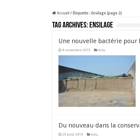
Sécheresse : les éleveu
Accueil
/
Étiquette :
Ensilage
(page 2)
À l’est, un nouveau vi
Tag Archives:
Ensilage
Un été fructueux pour 
Les canicules freinent l
Une nouvelle bactérie pour l
4 novembre 2019
Actu
Du nouveau dans la conserv
29 août 2019
Actu