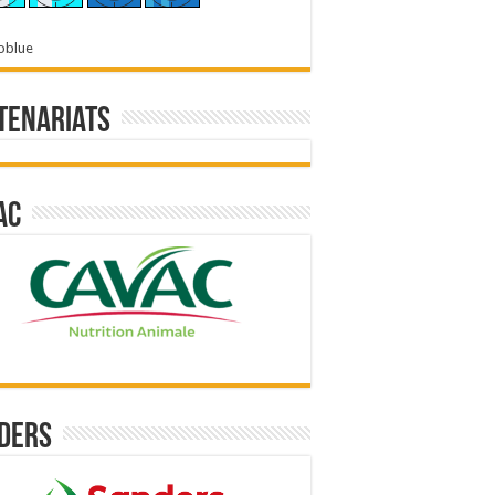
oblue
tenariats
ac
ders