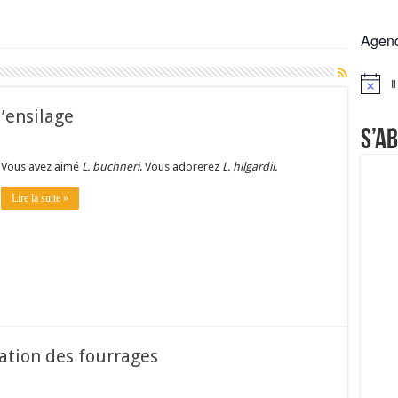
rs réclament des expertises de terrain
Agen
rus
Lactalis
I
Notice
a collecte laitière
’ensilage
S’a
Vous avez aimé
L. buchneri
. Vous adorerez
L. hilgardii.
Lire la suite »
ation des fourrages