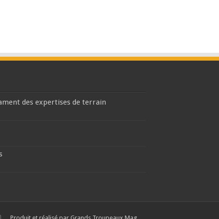
lament des expertises de terrain
s
Produit et réalisé par Grands Troupeaux Mag