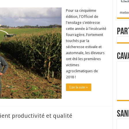
Pour sa cinquième
mete
édition, l'Officiel de
l'ensilage s'intéresse
cette année à l'insécurité
Par
fourragère. Fortement
touchés par la
sécheresse estivale et
automnale, les éleveurs
Cav
ont été les premières
victimes
agroclimatiques de
2018 !
Lire la suite »
San
ient productivité et qualité