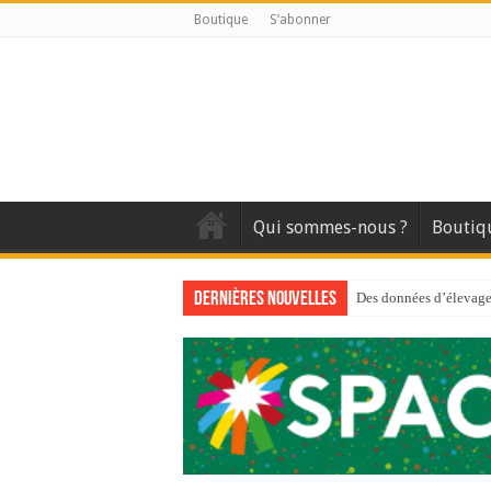
Boutique
S’abonner
Qui sommes-nous ?
Boutiq
Dernières nouvelles
Des données d’élevage 
Qui est à l’avant-gard
Au sommaire du premi
Au sommaire de GTM
Aidez-nous à améliorer
Au sommaire de GTM