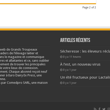
Page 2 of 2
Articles récents
e web de Grands Troupeaux
Sécheresse : les éleveurs réc
ders de l’élevage laitier et
s dans le magazine et communique
Il y a 11 heures
res et allaitantes et ce, sans oublier
À l’est, un nouveau virus
lement de trouver les principales
e votre lieux de connexion.
Il y a 1 jour
ment. Chaque abonné reçoit neuf
nner à Euro Dairy Ex Press, une
Un été fructueux pour Lactali
enne.
és par Comedpro SARL, une maison
Il y a 1 jour