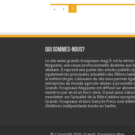
2
«
1
Qui sommes-nous?
Le site www.grands-troupeaux-mag.fr est la vitrin
Magazine, une revue professionnelle destinée aux lea
allaitant. Il reprend une partie des articles publié
également les principales actualités des filières laitiè
la météorologie. L’annuaire du site vous permet éga
entreprises du monde agricole situées à proximité d
Grands Troupeaux Magazine est diffusé sur abonne
numéros par an et un hors-série. Il peut aussi s’abo
newsletter sur l’actualité de la filière laitière europé
Grands Troupeaux et Euro Dairy Ex Press sont édit
d’éditions indépendante basée en Sarthe.
© Copyright 2026, Grands Troupeaux Mag