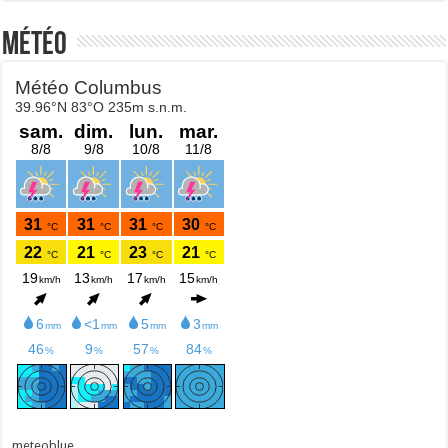
Météo
meteoblue