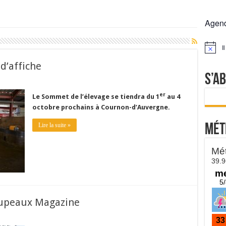
rs réclament des expertises de terrain
Agen
rus
Lactalis
I
Notice
a collecte laitière
d’affiche
S’a
er
Le
Sommet de l’élevage se tiendra du 1
au 4
octobre prochains à Cournon-d’Auvergne.
Lire la suite »
Mét
oupeaux Magazine