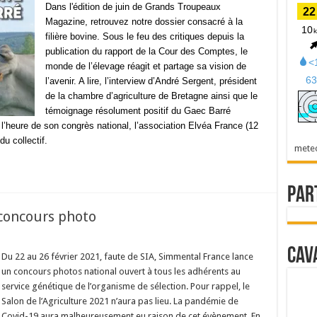
Dans l'édition de juin de Grands Troupeaux
Magazine, retrouvez notre dossier consacré à la
filière bovine. Sous le feu des critiques depuis la
publication du rapport de la Cour des Comptes, le
monde de l’élevage réagit et partage sa vision de
l’avenir. A lire, l’interview d’André Sergent, président
de la chambre d’agriculture de Bretagne ainsi que le
témoignage résolument positif du Gaec Barré
A l’heure de son congrès national, l’association Elvéa France (12
du collectif.
mete
Par
concours photo
Cav
Du 22 au 26 février 2021, faute de SIA, Simmental France lance
un concours photos national ouvert à tous les adhérents au
service génétique de l’organisme de sélection. Pour rappel, le
Salon de l’Agriculture 2021 n’aura pas lieu. La pandémie de
Covid-19 aura malheureusement eu raison de cet évènement. En