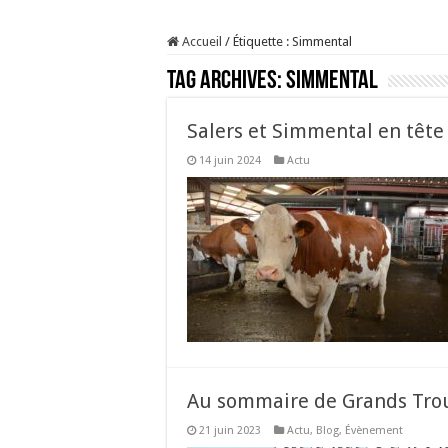
Sécheresse : les éleveu
Accueil
/
Étiquette :
Simmental
À l’est, un nouveau vi
Tag Archives:
Simmental
Un été fructueux pour 
Les canicules freinent l
Salers et Simmental en tête 
14 juin 2024
Actu
Au sommaire de Grands Tr
21 juin 2023
Actu
,
Blog
,
Évènement