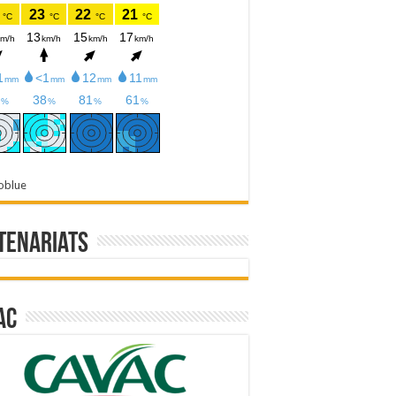
oblue
tenariats
ac