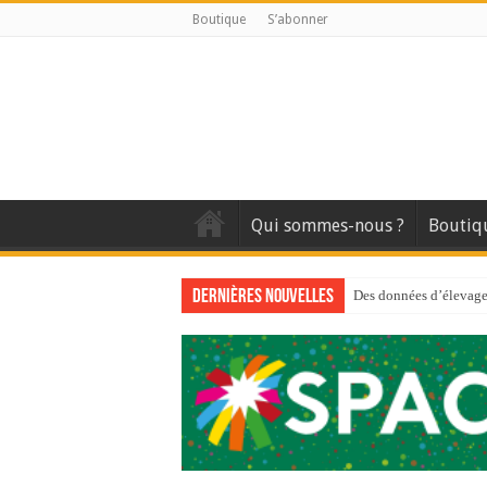
Boutique
S’abonner
Qui sommes-nous ?
Boutiq
Dernières nouvelles
Des données d’élevage 
Qui est à l’avant-gard
Au sommaire du premi
Au sommaire de GTM
Aidez-nous à améliorer
Au sommaire de GTM