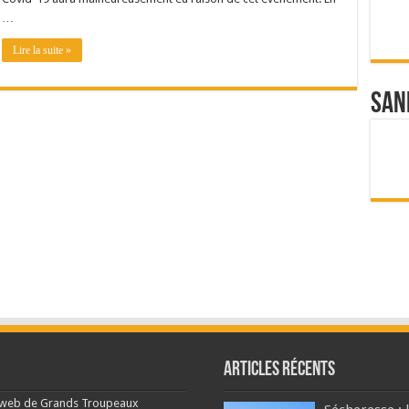
…
Lire la suite »
San
Articles récents
e web de Grands Troupeaux