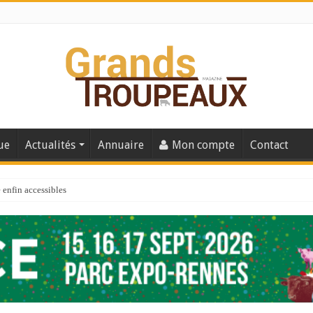
ue
Actualités
Annuaire
Mon compte
Contact
enfin accessibles
e du Big Data ?
er numéro de 2025
 110
 la santé de vos veaux !
 91