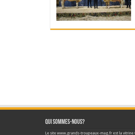
Qui sommes-nous?
Le site www.grands-troupeaux-mag.fr est la vitrin