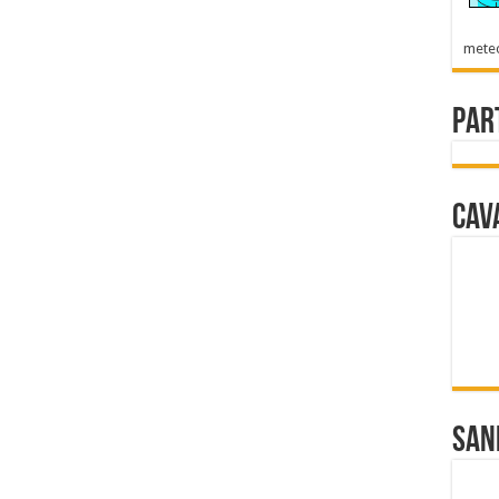
mete
Par
Cav
San