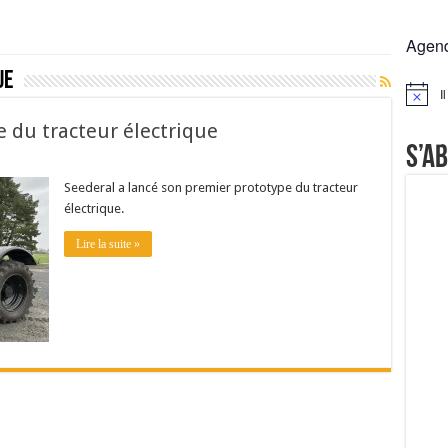
rs réclament des expertises de terrain
Agen
rus
ue
Lactalis
I
Notice
a collecte laitière
e du tracteur électrique
S’a
Seederal a lancé son premier prototype du tracteur
électrique.
Lire la suite »