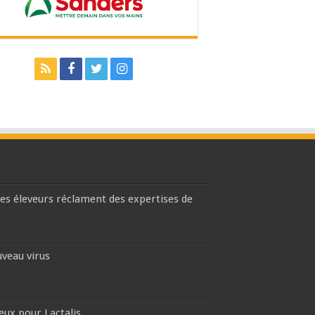
les éleveurs réclament des expertises de
uveau virus
eux pour Lactalis