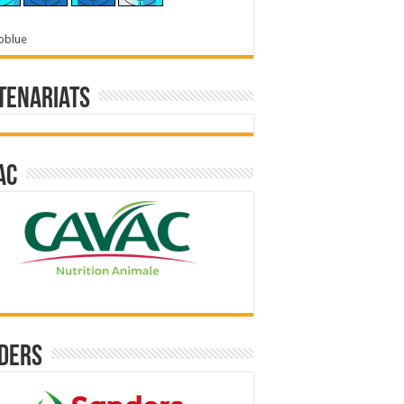
oblue
tenariats
ac
ders