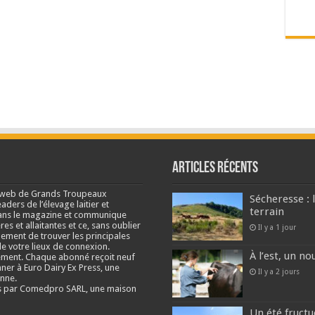
Articles récents
e web de Grands Troupeaux
Sécheresse : 
ders de l’élevage laitier et
terrain
s dans le magazine et communique
res et allaitantes et ce, sans oublier
Il y a 1 jour
lement de trouver les principales
e votre lieux de connexion.
À l’est, un no
ment. Chaque abonné reçoit neuf
nner à Euro Dairy Ex Press, une
Il y a 2 jours
enne.
és par Comedpro SARL, une maison
Un été fructu