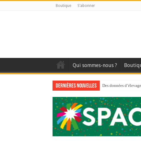
Boutique
S’abonner
Qui sommes-nous ?
Boutiq
Dernières nouvelles
Des données d’élevage 
Qui est à l’avant-gard
Au sommaire du premi
Au sommaire de GTM
Aidez-nous à améliorer
Au sommaire de GTM