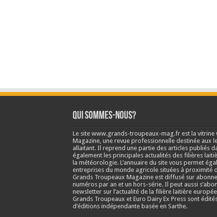
Qui sommes-nous?
Le site www.grands-troupeaux-mag.fr est la vitrin
Magazine, une revue professionnelle destinée aux lea
allaitant. Il reprend une partie des articles publié
également les principales actualités des filières laitiè
la météorologie. L’annuaire du site vous permet éga
entreprises du monde agricole situées à proximité d
Grands Troupeaux Magazine est diffusé sur abonne
numéros par an et un hors-série. Il peut aussi s’abo
newsletter sur l’actualité de la filière laitière europé
Grands Troupeaux et Euro Dairy Ex Press sont édit
d’éditions indépendante basée en Sarthe.