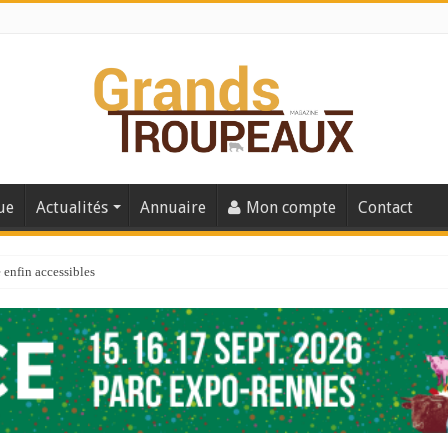
ue
Actualités
Annuaire
Mon compte
Contact
enfin accessibles
e du Big Data ?
er numéro de 2025
 110
 la santé de vos veaux !
 91