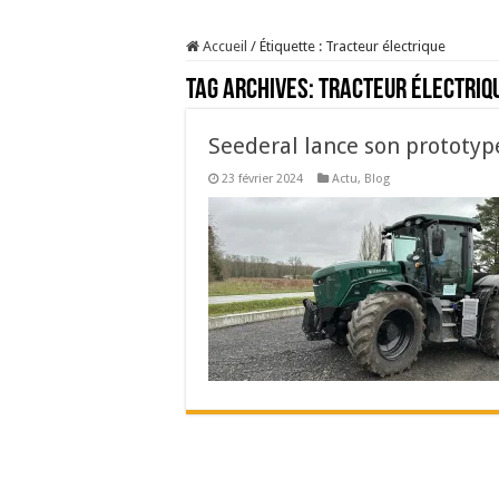
Sécheresse : les éleveu
Accueil
/
Étiquette :
Tracteur électrique
À l’est, un nouveau vi
Tag Archives:
Tracteur électriq
Un été fructueux pour 
Les canicules freinent l
Seederal lance son prototyp
23 février 2024
Actu
,
Blog