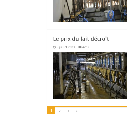
Le prix du lait décroît
5 juillet 2023
Actu
1
2
3
»