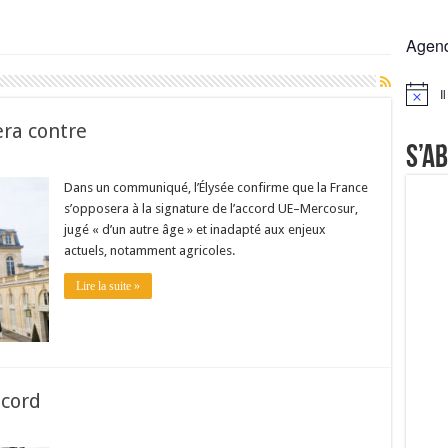
 la France résiste mieux
Agen
rs réclament des expertises de terrain
rus
I
Notice
Lactalis
era contre
S’a
Dans un communiqué, l’Élysée confirme que la France
s’opposera à la signature de l’accord UE–Mercosur,
jugé « d’un autre âge » et inadapté aux enjeux
actuels, notamment agricoles.
Lire la suite »
ecord