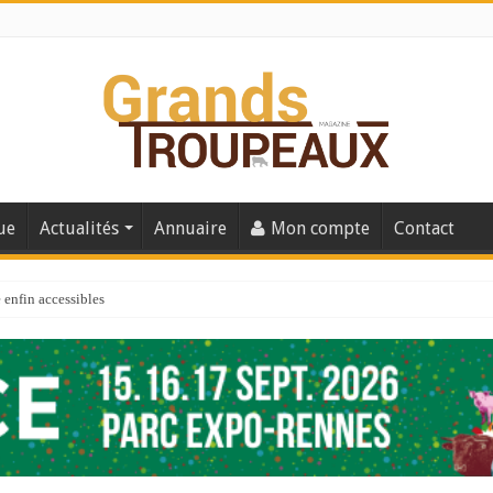
ue
Actualités
Annuaire
Mon compte
Contact
enfin accessibles
e du Big Data ?
er numéro de 2025
 110
 la santé de vos veaux !
 91