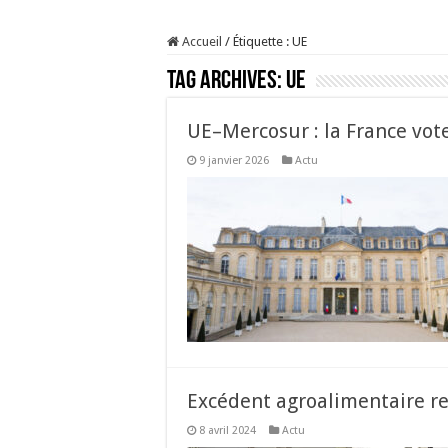
Prix du lait européen :
Accueil
/
Étiquette :
UE
Sécheresse : les éleveu
Tag Archives:
UE
À l’est, un nouveau vi
Un été fructueux pour 
UE–Mercosur : la France vot
9 janvier 2026
Actu
Excédent agroalimentaire r
8 avril 2024
Actu