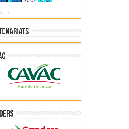
oblue
tenariats
ac
ders