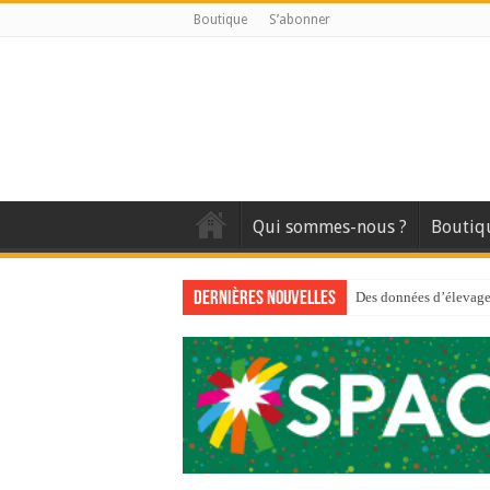
Boutique
S’abonner
Qui sommes-nous ?
Boutiq
Dernières nouvelles
Des données d’élevage 
Qui est à l’avant-gard
Au sommaire du premi
Au sommaire de GTM
Aidez-nous à améliorer
Au sommaire de GTM