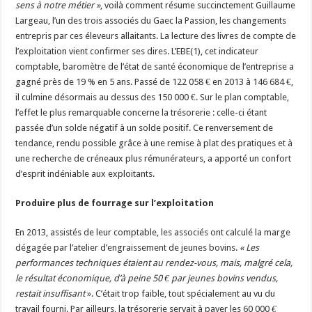
sens à notre métier »
, voilà comment résume succinctement Guillaume
Un été fructueux pour Lactalis
Largeau, l’un des trois associés du Gaec la Passion, les changements
entrepris par ces éleveurs allaitants. La lecture des livres de compte de
l’exploitation vient confirmer ses dires. L’EBE(1), cet indicateur
comptable, baromètre de l’état de santé économique de l’entreprise a
gagné près de 19 % en 5 ans. Passé de 122 058 € en 2013 à 146 684 €,
il culmine désormais au dessus des 150 000 €. Sur le plan comptable,
l’effet le plus remarquable concerne la trésorerie : celle-ci étant
passée d’un solde négatif à un solde positif. Ce renversement de
tendance, rendu possible grâce à une remise à plat des pratiques et à
une recherche de créneaux plus rémunérateurs, a apporté un confort
d’esprit indéniable aux exploitants.
Produire plus de fourrage sur l’exploitation
En 2013, assistés de leur comptable, les associés ont calculé la marge
dégagée par l’atelier d’engraissement de jeunes bovins.
« Les
performances techniques étaient au rendez-vous, mais, malgré cela,
le résultat économique, d’à peine 50 € par jeunes bovins vendus,
restait insuffisant
». C’était trop faible, tout spécialement au vu du
travail fourni. Par ailleurs, la trésorerie servait à payer les 60 000
€