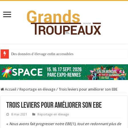
Des données d’élevage enfin accessibles
Qui est à l’avant-garde du Big Data ?
Au sommaire du premier numéro de 2025
Au sommaire de GTM 110
Accueil
/
Reportage en élevage
/
Trois leviers pour améliorer son EBE
Aidez-nous à améliorer la santé de vos veaux !
Au sommaire de GTM 91
Trois leviers pour améliorer son EBE
Prix du lait européen : la France résiste mieux
8 mai 2021
Reportage en élevage
Sécheresse : les éleveurs réclament des expertises de terrain
«
Nous avons fait progresser notre EBE
(1)
, tout en redonnant plus de
À l’est, un nouveau virus