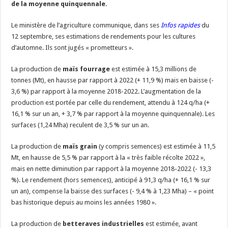
de la moyenne quinquennale.
Un été fructueux pour Lactalis
Le ministère de l’agriculture communique, dans ses
Infos rapides
du
12 septembre, ses estimations de rendements pour les cultures
d’automne. Ils sont jugés « prometteurs ».
La production de
maïs fourrage
est estimée à 15,3 millions de
tonnes (Mt), en hausse par rapport à 2022 (+ 11,9 %) mais en baisse (-
3,6 %) par rapport à la moyenne 2018-2022. L’augmentation de la
production est portée par celle du rendement, attendu à 124 q/ha (+
16,1 % sur un an, + 3,7 % par rapport à la moyenne quinquennale). Les
surfaces (1,24 Mha) reculent de 3,5 % sur un an.
La production de
maïs grain
(y compris semences) est estimée à 11,5
Mt, en hausse de 5,5 % par rapport à la « très faible récolte 2022 »,
mais en nette diminution par rapport à la moyenne 2018-2022 (- 13,3
%). Le rendement (hors semences), anticipé à 91,3 q/ha (+ 16,1 % sur
un an), compense la baisse des surfaces (- 9,4 % à 1,23 Mha) – « point
bas historique depuis au moins les années 1980 ».
La production de
betteraves industrielles
est estimée, avant