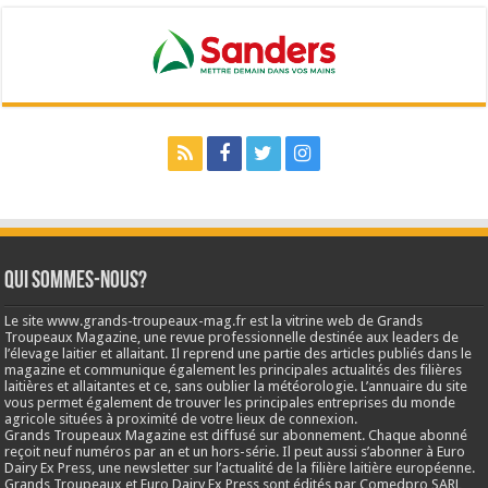
Qui sommes-nous?
Le site www.grands-troupeaux-mag.fr est la vitrine web de Grands
Troupeaux Magazine, une revue professionnelle destinée aux leaders de
l’élevage laitier et allaitant. Il reprend une partie des articles publiés dans le
magazine et communique également les principales actualités des filières
laitières et allaitantes et ce, sans oublier la météorologie. L’annuaire du site
vous permet également de trouver les principales entreprises du monde
agricole situées à proximité de votre lieux de connexion.
Grands Troupeaux Magazine est diffusé sur abonnement. Chaque abonné
reçoit neuf numéros par an et un hors-série. Il peut aussi s’abonner à Euro
Dairy Ex Press, une newsletter sur l’actualité de la filière laitière européenne.
Grands Troupeaux et Euro Dairy Ex Press sont édités par Comedpro SARL,