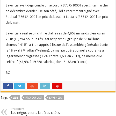
Savencia avait déjà conclu un
accord à 375 €/1000 l avec Intermarché
en décembre dernier. De son côté, Lidl a récemment signé avec
Sodiaal (356 €/1000 l en prix de base)
et
Lactalis (355 €/1000 l en prix
de base)
.
Savencia a réalisé un chiffre d’affaires de 4,863 milliards d’euros en
2018 (+0,2%) pour un résultat net part du groupe de 55 millions
d’euros (-41%), a-t-on appris à l’issue de l’assemblée générale réunie
le 18 avril à Viroflay (Yvelines). La marge opérationnelle courante a
légèrement progressé (3,7% contre 3,6% en 2017), de même que
l’effectif (+3,9% à 19 888 salariés, dont 8 188 en France).
BC
Tags
LIDL
PRIX DU LAIT
SAVENCIA
Précédent
Les négociations laitières citées