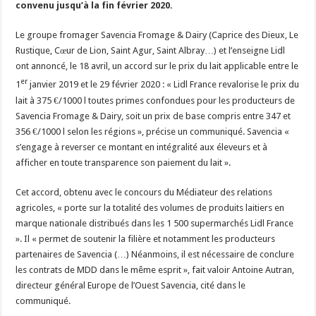
convenu jusqu’à la fin février 2020.
Un été fructueux pour Lactalis
Le groupe fromager Savencia Fromage & Dairy (Caprice des Dieux, Le
Rustique, Cœur de Lion, Saint Agur, Saint Albray…) et l’enseigne Lidl
ont annoncé, le 18 avril, un accord sur le prix du lait applicable entre le
er
1
janvier 2019 et le 29 février 2020 : « Lidl France revalorise le prix du
lait à 375 €/1000 l toutes primes confondues pour les producteurs de
Savencia Fromage & Dairy, soit un prix de base compris entre 347 et
356 €/1000 l selon les régions », précise un communiqué. Savencia «
s’engage à reverser ce montant en intégralité aux éleveurs et à
afficher en toute transparence son paiement du lait ».
Cet accord, obtenu avec le concours du Médiateur des relations
agricoles, « porte sur la totalité des volumes de produits laitiers en
marque nationale distribués dans les 1 500 supermarchés Lidl France
». Il « permet de soutenir la filière et notamment les producteurs
partenaires de Savencia (…) Néanmoins, il est nécessaire de conclure
les contrats de MDD dans le même esprit », fait valoir Antoine Autran,
directeur général Europe de l’Ouest Savencia, cité dans le
communiqué.