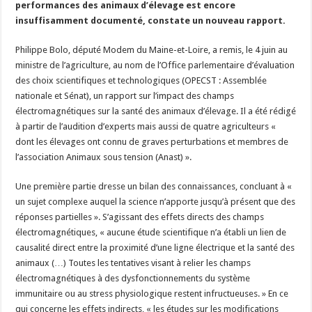
performances des animaux d’élevage est encore
Un été fructueux pour Lactalis
insuffisamment documenté, constate un nouveau rapport.
Philippe Bolo, député Modem du Maine-et-Loire, a remis, le 4 juin au
ministre de l’agriculture, au nom de l’Office parlementaire d’évaluation
des choix scientifiques et technologiques (OPECST : Assemblée
nationale et Sénat), un rapport sur l’impact des champs
électromagnétiques sur la santé des animaux d’élevage. Il a été rédigé
à partir de l’audition d’experts mais aussi de quatre agriculteurs «
dont les élevages ont connu de graves perturbations et membres de
l’association Animaux sous tension (Anast) ».
Une première partie dresse un bilan des connaissances, concluant à «
un sujet complexe auquel la science n’apporte jusqu’à présent que des
réponses partielles ». S’agissant des effets directs des champs
électromagnétiques, « aucune étude scientifique n’a établi un lien de
causalité direct entre la proximité d’une ligne électrique et la santé des
animaux (…) Toutes les tentatives visant à relier les champs
électromagnétiques à des dysfonctionnements du système
immunitaire ou au stress physiologique restent infructueuses. » En ce
qui concerne les effets indirects, « les études sur les modifications