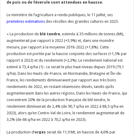
de pois ou de féverole sont attendues en hausse.
Un été fructueux pour Lactalis
Le ministère de l’agriculture a rendu publiques, le 11 juillet, ses
premières estimations
des récoltes des grandes cultures en 2023.
« La production de
blé tendre
, estimée à 35 millions de tonnes (Mt),
augmenterait par rapport à 2022 (+3,9%) et, dans une moindre
mesure, par rapport à la moyenne 2018-2022 (+1,8%). Cette
production est portée par la hausse conjointe des surfaces (+1,5% par
rapport à 2022) et du rendement (+2,3%). Le rendement national est
estimé à 73,4 q/ha (1) : ce serait le plus haut niveau depuis 2019 (79,1
q/ha). Dans les Hauts-de-France, en Normandie, Bretagne et Île-de-
France, les rendements diminueraient par rapport aux très bons
rendements de 2022, en restant néanmoins élevés, tandis qu’ils
augmenteraient dans les autres régions. Dans les Hauts-de-France, qui
concentrent 20% de la production française de blé tendre, le
rendement diminuerait de 2,4% (de 90,7 q/ha en 2022 à 88,5 q/ha en
2023), alors qu’en Centre-Val de Loire, le rendement augmenterait de
3,2% (de 68 q/ha en 2022 à 70,2 q/ha en 2023).
La production d’
orges
serait de 11,9 Mt, en hausse de 4,6% par