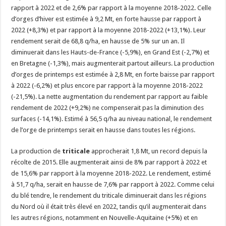
rapport à 2022 et de 2,6% par rapport à la moyenne 2018-2022. Celle
d’orges d’hiver est estimée à 9,2 Mt, en forte hausse par rapport à
2022 (+8,3%) et par rapport à la moyenne 2018-2022 (+13,1%). Leur
rendement serait de 68,8 q/ha, en hausse de 5% sur un an. Il
diminuerait dans les Hauts-de-France (-5,9%), en Grand Est (-2,7%) et
en Bretagne (-1,3%), mais augmenterait partout ailleurs. La production
d’orges de printemps est estimée à 2,8 Mt, en forte baisse par rapport
à 2022 (-6,2%) et plus encore par rapport à la moyenne 2018-2022
(-21,5%). La nette augmentation du rendement par rapport au faible
rendement de 2022 (+9,2%) ne compenserait pas la diminution des
surfaces (-14,1%). Estimé à 56,5 q/ha au niveau national, le rendement
de l’orge de printemps serait en hausse dans toutes les régions.
La production de
triticale
approcherait 1,8 Mt, un record depuis la
récolte de 2015. Elle augmenterait ainsi de 8% par rapport à 2022 et
de 15,6% par rapport à la moyenne 2018-2022. Le rendement, estimé
à 51,7 q/ha, serait en hausse de 7,6% par rapport à 2022. Comme celui
du blé tendre, le rendement du triticale diminuerait dans les régions
du Nord où il était très élevé en 2022, tandis qu’il augmenterait dans
les autres régions, notamment en Nouvelle-Aquitaine (+5%) et en