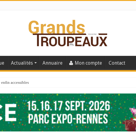
ue
Actualités
Annuaire
Mon compte
Contact
enfin accessibles
e du Big Data ?
er numéro de 2025
 110
 la santé de vos veaux !
 91