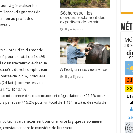
sion, à généraliser les
eillance (diagnostics de
Sécheresse : les
éleveurs réclament des
vention au profit des
expertises de terrain
Mét
ntes ».
Il y a 4 jours
ses au préjudice du monde
ts) pour un total de 14 498
rès d’un tracteur volé chaque
À l’est, un nouveau virus
nstituées de vols simples (sur
 baisse de 2,2 %, indique le
Il y a 5 jours
s (24 faits) comme les vols
e 31,4% et 10,1%
e recrudescence des destructions et dégradations (+23,3% pour
ols par ruse (+16,2% pour un total de 1 484 faits) et des vols de
griculteurs se caractérisent par une forte logique saisonnière,
, constate encore le ministère de l’intérieur.