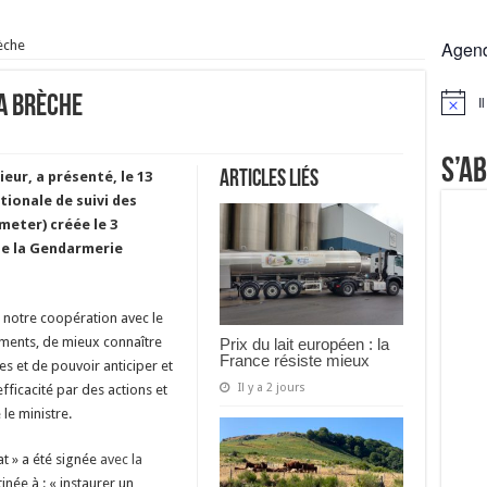
 la France résiste mieux
rèche
Agen
rs réclament des expertises de terrain
rus
la brèche
I
Notice
Lactalis
S’a
Articles liés
eur, a présenté, le 13
tionale de suivi des
meter) créée le 3
de la Gendarmerie
 notre coopération avec le
ements, de mieux connaître
Prix du lait européen : la
France résiste mieux
es et de pouvoir anticiper et
Il y a 2 jours
fficacité par des actions et
le ministre.
t » a été signée
avec la
tinée à : « instaurer un