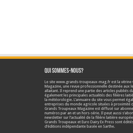
Qui sommes-nous?
Le site www.grands-troupeaux-mag.fr est la vitrin
Magazine, une revue professionnelle destinée aux lea
allaitant. Il reprend une partie des articles publié
également les principales actualités des filières laitiè
la météorologie. L’annuaire du site vous permet éga
entreprises du monde agricole situées à proximité d
Grands Troupeaux Magazine est diffusé sur abonne
numéros par an et un hors-série. Il peut aussi s’abo
newsletter sur l’actualité de la filière laitière europé
Grands Troupeaux et Euro Dairy Ex Press sont édit
d’éditions indépendante basée en Sarthe.