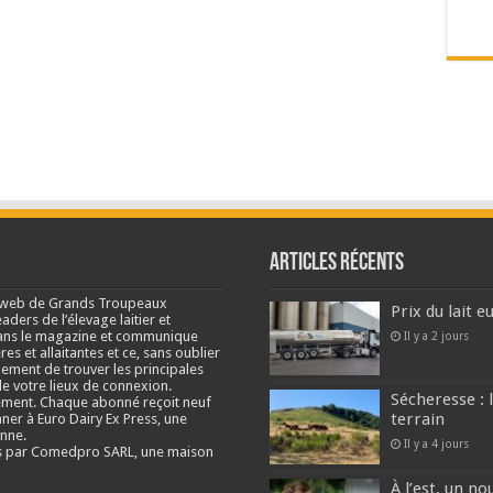
Articles récents
e web de Grands Troupeaux
Prix du lait 
ders de l’élevage laitier et
s dans le magazine et communique
Il y a 2 jours
res et allaitantes et ce, sans oublier
lement de trouver les principales
e votre lieux de connexion.
Sécheresse : 
ment. Chaque abonné reçoit neuf
terrain
nner à Euro Dairy Ex Press, une
enne.
Il y a 4 jours
és par Comedpro SARL, une maison
À l’est, un no