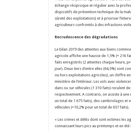
échange réciproque et régulier avec la profes
dispositifs de prévention technique de la malv
sûreté des exploitations) et à prioriser l’inter
agriculteurs confrontés à des infractions viole
Recrudescence des dégradations
Le bilan 2019 des atteintes aux biens commi
agricole affiche une hausse de 1,5% (+ 216 fai
faits enregistrés (2 atteintes chaque heure, p
jour). Deux tiers d’entre elles (64,5%) sont co
ou hors exploitations agricoles), un chiffre en
ministère de l’intérieur. Les vols avec violence
dans ou sur véhicules (1 310 faits) reculent d
respectivement. A contrario, on assiste à un
un total de 1 675 faits), des cambriolages et v
véhicules (+10,2% pour un total de 657 faits).
« Les crimes et délits dont sont victimes les a
connaissant leurs pics au printemps et en été »