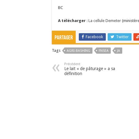
BC
A télécharger
:
La cellule Demeter
(ministère
Facebook
Twitter
Partager
Tags
AGRI-BASHING
FNSEA
JA
Précédent
Le lait « de pâturage » a sa
définition