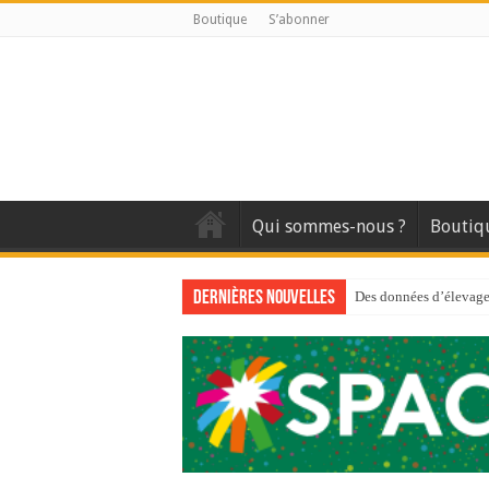
Boutique
S’abonner
Qui sommes-nous ?
Boutiq
Dernières nouvelles
Des données d’élevage 
Qui est à l’avant-gard
Au sommaire du premi
Au sommaire de GTM
Aidez-nous à améliorer
Au sommaire de GTM