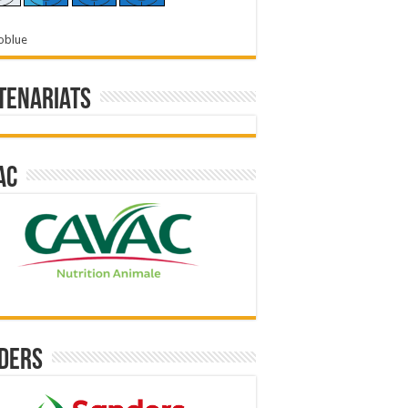
oblue
tenariats
ac
ders