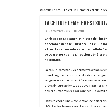
Prix du lait européen :
Accueil
/
Actu
/
La cellule Demeter est sur la b
Sécheresse : les éleveu
À l’est, un nouveau vi
La cellule Demeter est sur 
Un été fructueux pour 
9 décembre 2019
Actu
Christophe Castaner, ministre de l’intéri
décembre dans le Finistère, la Cellule na
atteintes au monde agricole (cellule De
octobre 2019 par la Direction générale 
nationale.
La cellule Demeter « va permettre d’améliorer
monde agricole et de recueillir des renseign
les groupes extrémistes à l’origine des atteint
prévenir leurs actions, de pouvoir gagner en e
des enquêtes mieux coordonnées », a détaillé 
Dans ce cadre, une « convention de partenaria
FNSEA et les Jeunes agriculteurs
». Elle est des