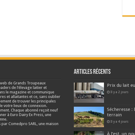
Articles récents
e web de Grands Troupeaux
Prix du lait 
ders de l’élevage laitier et
s dans le magazine et communique
Il y a 2 jours
res et allaitantes et ce, sans oublier
lement de trouver les principales
e votre lieux de connexion.
Sécheresse : 
ment. Chaque abonné reçoit neuf
terrain
nner à Euro Dairy Ex Press, une
enne.
Il y a 4 jours
és par Comedpro SARL, une maison
À l’est, un no