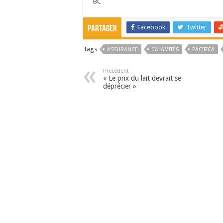
BC
Facebook
Twitter
Partager
Tags
ASSURANCE
CALAMITÉS
PACIFICA
Précédent
« Le prix du lait devrait se
déprécier »