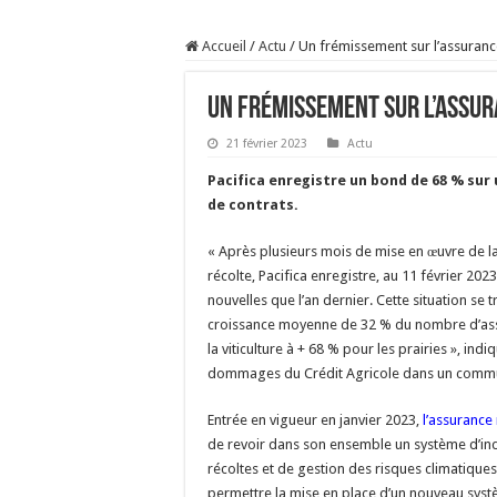
Prix du lait européen :
Accueil
/
Actu
/
Un frémissement sur l’assuranc
Sécheresse : les éleveu
À l’est, un nouveau vi
Un frémissement sur l’assur
Un été fructueux pour 
21 février 2023
Actu
Pacifica enregistre un bond de 68 % sur
de contrats.
« Après plusieurs mois de mise en œuvre de l
récolte, Pacifica enregistre, au 11 février 2023,
nouvelles que l’an dernier. Cette situation se 
croissance moyenne de 32 % du nombre d’ass
la viticulture à + 68 % pour les prairies », indi
dommages du Crédit Agricole dans un commun
Entrée en vigueur en janvier 2023,
l’assurance 
de revoir dans son ensemble un système d’in
récoltes et de gestion des risques climatiques
permettre la mise en place d’un nouveau systè