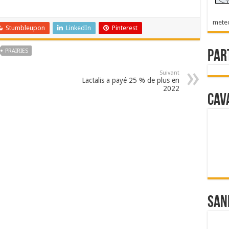
mete
Stumbleupon
LinkedIn
Pinterest
PRAIRIES
Par
Suivant
Lactalis a payé 25 % de plus en
2022
Cav
San