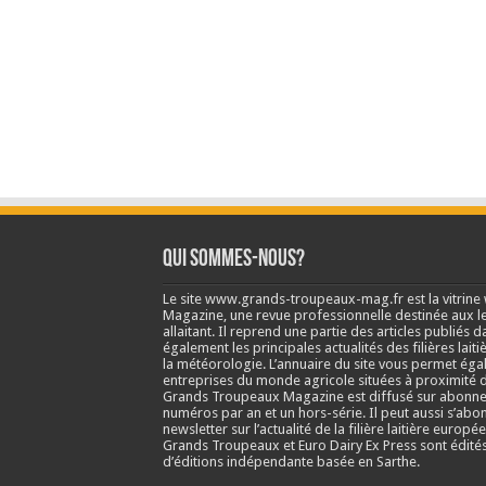
Qui sommes-nous?
Le site www.grands-troupeaux-mag.fr est la vitrin
Magazine, une revue professionnelle destinée aux lea
allaitant. Il reprend une partie des articles publié
également les principales actualités des filières laitiè
la météorologie. L’annuaire du site vous permet éga
entreprises du monde agricole situées à proximité d
Grands Troupeaux Magazine est diffusé sur abonne
numéros par an et un hors-série. Il peut aussi s’abo
newsletter sur l’actualité de la filière laitière europé
Grands Troupeaux et Euro Dairy Ex Press sont édit
d’éditions indépendante basée en Sarthe.