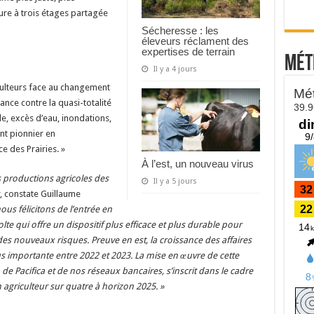
ture à trois étages partagée
Sécheresse : les
éleveurs réclament des
expertises de terrain
Mét
Il y a 4 jours
culteurs face au changement
ance contre la quasi-totalité
e, excès d’eau, inondations,
ent pionnier en
e des Prairies. »
À l’est, un nouveau virus
s productions agricoles des
Il y a 5 jours
, constate Guillaume
us félicitons de l’entrée en
te qui offre un dispositif plus efficace et plus durable pour
 des nouveaux risques. Preuve en est, la croissance des affaires
plus importante entre 2022 et 2023. La mise en œuvre de cette
de Pacifica et de nos réseaux bancaires, s’inscrit dans le cadre
n agriculteur sur quatre à horizon 2025. »