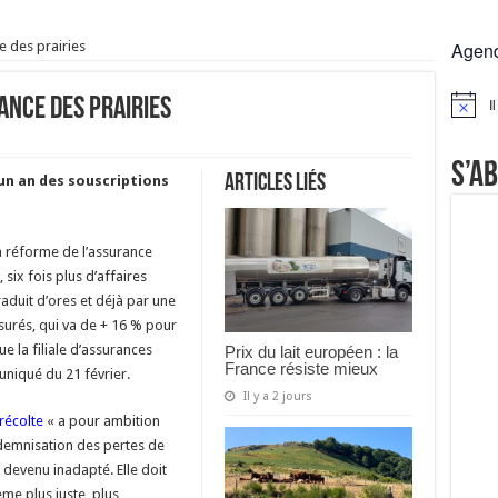
 la France résiste mieux
e des prairies
Agen
rs réclament des expertises de terrain
rus
ance des prairies
I
Notice
Lactalis
S’a
Articles liés
 un an des souscriptions
a réforme de l’assurance
 six fois plus d’affaires
traduit d’ores et déjà par une
urés, qui va de + 16 % pour
que la filiale d’assurances
Prix du lait européen : la
France résiste mieux
iqué du 21 février.
Il y a 2 jours
récolte
« a pour ambition
demnisation des pertes de
 devenu inadapté. Elle doit
me plus juste, plus