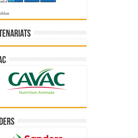
oblue
tenariats
ac
ders