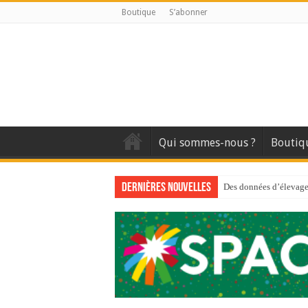
Boutique
S’abonner
Qui sommes-nous ?
Boutiq
Dernières nouvelles
Des données d’élevage 
Qui est à l’avant-gard
Au sommaire du premi
Au sommaire de GTM
Aidez-nous à améliorer
Au sommaire de GTM