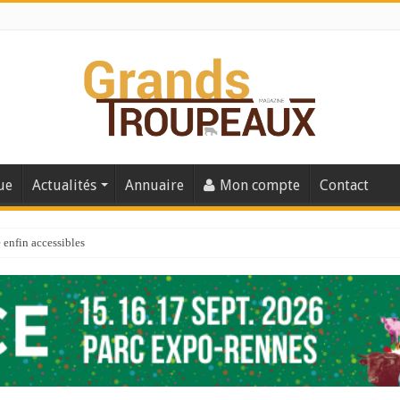
ue
Actualités
Annuaire
Mon compte
Contact
enfin accessibles
e du Big Data ?
er numéro de 2025
 110
 la santé de vos veaux !
 91