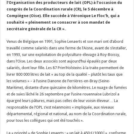
l’Organisation des producteurs de lait (OPL) à l’occasion du
Les canicules freinent la collecte laitière
congrès de la Coordination rurale (CR), le 5 décembre à
Compiègne (Oise). Elle succède à Véronique Le Floc’h, qui a
souhaité « pleinement se consacrer à son mandat de
secrétaire générale de la CR ».
Venus de Belgique en 1991, Sophie Lenaerts et son mari ont d’abord
travaillé comme salariés dans une ferme de l’Aisne, avant de s’installer,
en 1993, sur une exploitation de polyculture-élevage à Roy-Boissy,
dans l’Oise. Les deux associés sont aujourd’hui épaulés par deux
salariés, dont leur fille. Les 87 Prim’Holsteins à la traite permettent de
livrer 800 000 litres de lait « au top de la qualité – plutôt les taux que
les volumes » – à l’usine Danone de Ferrières-en-Bray (Seine-
Maritime), distante d’une quinzaine de kilomètres. Le nuage de fumées
et de suies lâché le 26 septembre par l’usine rouennaise Lubrizol a
épargné leurs pâtures, mais pas celles de leur voisin éleveur… La
responsable de l’OPL s’est néanmoins « impliquée, aux niveaux
départemental, régional et national, au nom de la Coordination rurale,
pour tous les collègues qui ont été touchés ».
La « priorité » de Sophie Lenaerts : « un lait à 450 €/1000 l », conforme