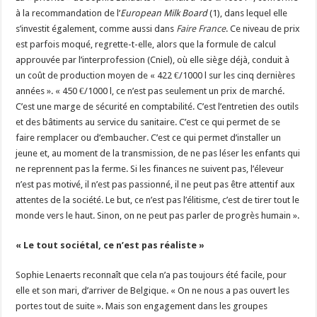
à la recommandation de l’
European Milk Board
(1), dans lequel elle
s’investit également, comme aussi dans
Faire France
. Ce niveau de prix
est parfois moqué, regrette-t-elle, alors que la formule de calcul
approuvée par l’interprofession (Cniel), où elle siège déjà, conduit à
un coût de production moyen de « 422 €/1000 l sur les cinq dernières
années ». « 450 €/1000 l, ce n’est pas seulement un prix de marché.
C’est une marge de sécurité en comptabilité. C’est l’entretien des outils
et des bâtiments au service du sanitaire. C’est ce qui permet de se
faire remplacer ou d’embaucher. C’est ce qui permet d’installer un
jeune et, au moment de la transmission, de ne pas léser les enfants qui
ne reprennent pas la ferme. Si les finances ne suivent pas, l’éleveur
n’est pas motivé, il n’est pas passionné, il ne peut pas être attentif aux
attentes de la société. Le but, ce n’est pas l’élitisme, c’est de tirer tout le
monde vers le haut. Sinon, on ne peut pas parler de progrès humain ».
« Le tout sociétal, ce n’est pas réaliste »
Sophie Lenaerts reconnaît que cela n’a pas toujours été facile, pour
elle et son mari, d’arriver de Belgique. « On ne nous a pas ouvert les
portes tout de suite ». Mais son engagement dans les groupes