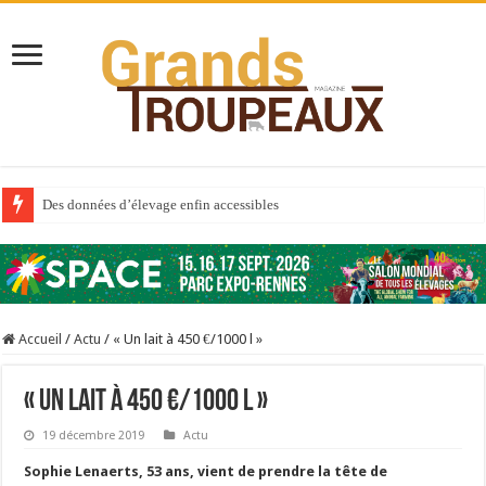
Des données d’élevage enfin accessibles
Qui est à l’avant-garde du Big Data ?
Au sommaire du premier numéro de 2025
Au sommaire de GTM 110
Accueil
/
Actu
/
« Un lait à 450 €/1000 l »
Aidez-nous à améliorer la santé de vos veaux !
Au sommaire de GTM 91
« Un lait à 450 €/1000 l »
Sécheresse : les éleveurs réclament des expertises de terrain
19 décembre 2019
Actu
À l’est, un nouveau virus
Sophie Lenaerts, 53 ans, vient de prendre la tête de
Un été fructueux pour Lactalis