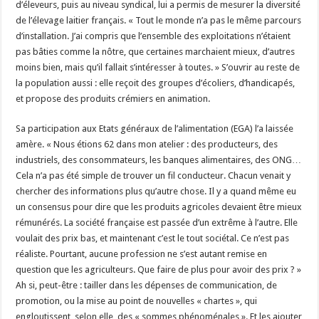
d’éleveurs, puis au niveau syndical, lui a permis de mesurer la diversité
de l’élevage laitier français. « Tout le monde n’a pas le même parcours
d’installation. J’ai compris que l’ensemble des exploitations n’étaient
pas bâties comme la nôtre, que certaines marchaient mieux, d’autres
moins bien, mais qu’il fallait s’intéresser à toutes. » S’ouvrir au reste de
la population aussi : elle reçoit des groupes d’écoliers, d’handicapés,
et propose des produits crémiers en animation.
Sa participation aux Etats généraux de l’alimentation (EGA) l’a laissée
amère. « Nous étions 62 dans mon atelier : des producteurs, des
industriels, des consommateurs, les banques alimentaires, des ONG…
Cela n’a pas été simple de trouver un fil conducteur. Chacun venait y
chercher des informations plus qu’autre chose. Il y a quand même eu
un consensus pour dire que les produits agricoles devaient être mieux
rémunérés. La société française est passée d’un extrême à l’autre. Elle
voulait des prix bas, et maintenant c’est le tout sociétal. Ce n’est pas
réaliste. Pourtant, aucune profession ne s’est autant remise en
question que les agriculteurs. Que faire de plus pour avoir des prix ? »
Ah si, peut-être : tailler dans les dépenses de communication, de
promotion, ou la mise au point de nouvelles « chartes », qui
engloutissent, selon elle, des « sommes phénoménales ». Et les ajouter