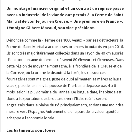
Les canicules freinent la collecte laitière
Un montage financier original et un contrat de reprise passé
avec un industriel de la viande ont permis à la Ferme de Saint
Martial de voir le jour en Creuse. « Une première en France »,
témoigne Gilbert Mazaud, son vice-président.
Dénoncée comme la « ferme des 1000 veaux » par ses détracteurs, la
Ferme de Saint Martial a accueilli ses premiers broutards en juin 2016.
Ils sont très majoritairement collectés dans un rayon de 40 km auprès
d’une cinquantaine de fermes où vivent 80 éleveurs et éleveuses. Dans
cette région de moyenne montagne, à la frontière de la Creuse et de
la Corrèze, où la prairie le dispute à la forêt, les ressources
fourragères sont maigres. Juste de quoi alimenter les mères et leurs
veaux, pas de les finir. La pousse de l’herbe ne dépasse pas 4 à 6
mois, selon la pluviométrie de l’année. De longue date, l’habitude est
donc à l’exportation des broutards vers l’Italie (où ils seront
engraissés dans la plaine du Pô principalement), et dans une moindre
mesure vers l’Espagne. Autrement dit, une part de la valeur ajoutée
échappe à l’économie locale.
Les bâtiments sont loués