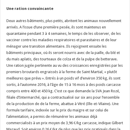
Une ration convaincante
Deux autres bâtiments, plus petits, abritent les animaux nouvellement
arrivés. A l’issue d’une première pesée, ils sont maintenus en
quarantaine pendant 3 à 4 semaines, le temps de les observer, de les
vacciner contre les maladies respiratoires et parasitaires et de leur
ménager une transition alimentaire. Ils rejoignent ensuite les
bâtiments principaux, où ils seront nourris avec de la paille, du blé et
du maïs aplatis, des tourteaux de colza et de la pulpe de betterave.
Une ration jugée pertinente au vu des croissances enregistrées par les
premiers broutards engraissés à la ferme de Saint Martial, « plutôt
meilleures que prévu ». Entrés à un poids vif d’environ 350 kg, ils sont
sortis, à l’automne 2016, à l’âge de 15 à 16 mois à des poids carcasse
compris entre 400 et 450 kg. C’est ce que demande la SVA Jean Rozé,
filiale d’Intermarché, qui a contractualisé sur six ans pour l’ensemble
de la production de de la ferme, abattue à Vitré (Ille-et-Vilaine). Une
formule tarifaire, indexée sur le prix du maigre et sur celui de
l’alimentation, a permis de rémunérer les animaux déjà
commercialisés à un prix moyen de 3,96 €/kg carcasse, indique Gilbert
Mazaud. Soit environ 0,26 €/kg de plus que les prix pratiqués dans la