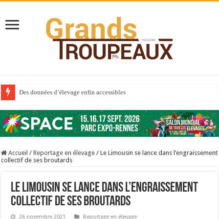
Des données d’élevage enfin accessibles
Qui est à l’avant-garde du Big Data ?
Au sommaire du premier numéro de 2025
Au sommaire de GTM 110
Accueil
/
Reportage en élevage
/
Le Limousin se lance dans l’engraissement
Aidez-nous à améliorer la santé de vos veaux !
collectif de ses broutards
Au sommaire de GTM 91
Le Limousin se lance dans l’engraissement
Sécheresse : les éleveurs réclament des expertises de terrain
collectif de ses broutards
À l’est, un nouveau virus
Un été fructueux pour Lactalis
26 novembre 2021
Reportage en élevage