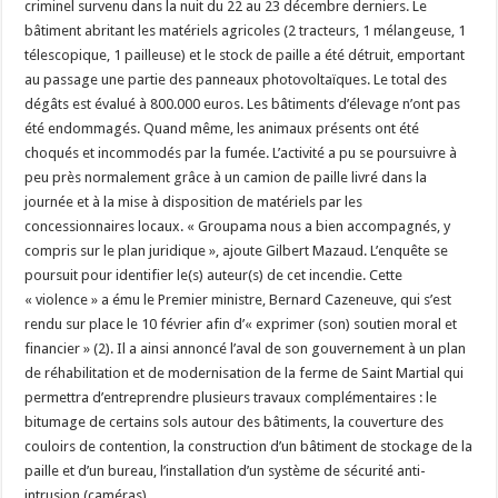
criminel survenu dans la nuit du 22 au 23 décembre derniers. Le
bâtiment abritant les matériels agricoles (2 tracteurs, 1 mélangeuse, 1
télescopique, 1 pailleuse) et le stock de paille a été détruit, emportant
au passage une partie des panneaux photovoltaïques. Le total des
dégâts est évalué à 800.000 euros. Les bâtiments d’élevage n’ont pas
été endommagés. Quand même, les animaux présents ont été
choqués et incommodés par la fumée. L’activité a pu se poursuivre à
peu près normalement grâce à un camion de paille livré dans la
journée et à la mise à disposition de matériels par les
concessionnaires locaux. « Groupama nous a bien accompagnés, y
compris sur le plan juridique », ajoute Gilbert Mazaud. L’enquête se
poursuit pour identifier le(s) auteur(s) de cet incendie. Cette
« violence » a ému le Premier ministre, Bernard Cazeneuve, qui s’est
rendu sur place le 10 février afin d’« exprimer (son) soutien moral et
financier » (2). Il a ainsi annoncé l’aval de son gouvernement à un plan
de réhabilitation et de modernisation de la ferme de Saint Martial qui
permettra d’entreprendre plusieurs travaux complémentaires : le
bitumage de certains sols autour des bâtiments, la couverture des
couloirs de contention, la construction d’un bâtiment de stockage de la
paille et d’un bureau, l’installation d’un système de sécurité anti-
intrusion (caméras).