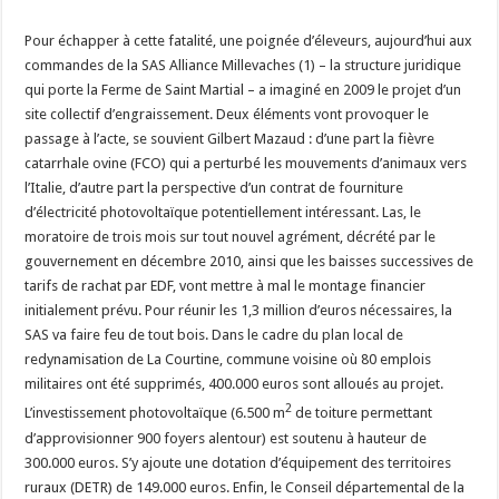
Pour échapper à cette fatalité, une poignée d’éleveurs, aujourd’hui aux
commandes de la SAS Alliance Millevaches (1) – la structure juridique
qui porte la Ferme de Saint Martial – a imaginé en 2009 le projet d’un
site collectif d’engraissement. Deux éléments vont provoquer le
passage à l’acte, se souvient Gilbert Mazaud : d’une part la fièvre
catarrhale ovine (FCO) qui a perturbé les mouvements d’animaux vers
l’Italie, d’autre part la perspective d’un contrat de fourniture
d’électricité photovoltaïque potentiellement intéressant. Las, le
moratoire de trois mois sur tout nouvel agrément, décrété par le
gouvernement en décembre 2010, ainsi que les baisses successives de
tarifs de rachat par EDF, vont mettre à mal le montage financier
initialement prévu. Pour réunir les 1,3 million d’euros nécessaires, la
SAS va faire feu de tout bois. Dans le cadre du plan local de
redynamisation de La Courtine, commune voisine où 80 emplois
militaires ont été supprimés, 400.000 euros sont alloués au projet.
2
L’investissement photovoltaïque (6.500 m
de toiture permettant
d’approvisionner 900 foyers alentour) est soutenu à hauteur de
300.000 euros. S’y ajoute une dotation d’équipement des territoires
ruraux (DETR) de 149.000 euros. Enfin, le Conseil départemental de la