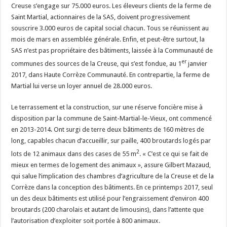
Creuse s’engage sur 75.000 euros. Les éleveurs clients de la ferme de
Saint Martial, actionnaires de la SAS, doivent progressivement
souscrire 3.000 euros de capital social chacun. Tous se réunissent au
mois de mars en assemblée générale. Enfin, et peut-être surtout, la
SAS n’est pas propriétaire des bâtiments, laissée à la Communauté de
er
communes des sources de la Creuse, qui s’est fondue, au 1
janvier
2017, dans Haute Corrèze Communauté. En contrepartie, la ferme de
Martial lui verse un loyer annuel de 28.000 euros.
Le terrassement et la construction, sur une réserve foncière mise à
disposition par la commune de Saint-Martial-le-Vieux, ont commencé
en 2013-2014. Ont surgi de terre deux bâtiments de 160 mètres de
long, capables chacun d’accueillir, sur paille, 400 broutards logés par
2
lots de 12 animaux dans des cases de 55 m
. « C’est ce qui se fait de
mieux en termes de logement des animaux », assure Gilbert Mazaud,
qui salue l’implication des chambres d’agriculture de la Creuse et de la
Corrèze dans la conception des bâtiments. En ce printemps 2017, seul
un des deux bâtiments est utilisé pour l’engraissement d’environ 400
broutards (200 charolais et autant de limousins), dans l’attente que
l’autorisation d’exploiter soit portée à 800 animaux.